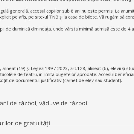
regulă generală, accesul copiilor sub 8 ani nu este permis. La anumi
licit pe afiș, pe site-ul TNB și la casa de bilete. Vă rugăm să cons
pii de duminică dimineața, unde vârsta minimă admisă este de 4 an
lineat (19) și Legea 199 / 2023, art.128, alineat (6), elevii și stud
olele de teatru, în limita bugetelor aprobate. Accesul beneficiari
soțit de documentul justificativ (carnet de elev sau student).
ani de război, văduve de război
rilor de gratuități