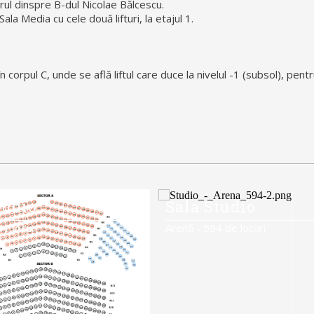
erul dinspre B-dul Nicolae Bălcescu.
ala Media cu cele două lifturi, la etajul 1.
în corpul C, unde se află liftul care duce la nivelul -1 (subsol), pent
tudio
Sala Studio
41 locuri
Arenă - 594 de locuri