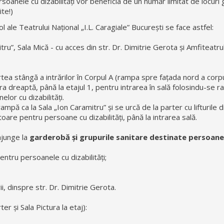
oanele cu dizabilități vor beneficia de un număr limitat de locuri g
te!)
l ale Teatrului Național „I.L. Caragiale” București se face astfel:
tru”, Sala Mică - cu acces din str. Dr. Dimitrie Gerota și Amfiteatrul
ea stângă a intrărilor în Corpul A (rampa spre fațada nord a corpul
ura dreaptă, până la etajul 1, pentru intrarea în sală folosindu-se 
lor cu dizabilități.
mpă ca la Sala „Ion Caramitru” și se urcă de la parter cu lifturile 
toare pentru persoane cu dizabilități, până la intrarea sală.
ajunge la
garderobă și grupurile sanitare destinate persoane
entru persoanele cu dizabilități;
, dinspre str. Dr. Dimitrie Gerota.
er și Sala Pictura la etaj):