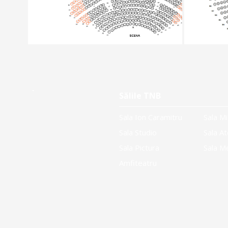
Sălile TNB
Sala Ion Caramitru
Sala Mi
Sala Studio
Sala At
Sala Pictura
Sala M
Amfiteatru