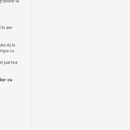
ratuite la
 în aer
ui A) la
rampa cu
din partea
lor cu