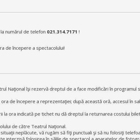
i la numărul de telefon
021.314.7171
!
ra de începere a spectacolului!
eatrul Naţional îşi rezervă dreptul de a face modificări în programul
 ora de începere a reprezentaţiei; după această oră, accesul în sa
 la ora indicată pe tichet nu dă dreptul la returnarea costului bilet
olului de către Teatrul Naţional.
situaţii neplăcute, vă rugăm să fiţi punctuali şi să nu folosiţi telef
 interzisă folosirea în sălile de spectacol a aparatelor de fotogra