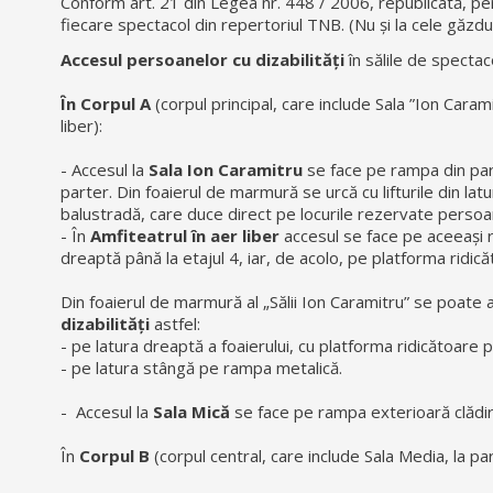
Conform art. 21 din Legea nr. 448 / 2006, republicată, pers
fiecare spectacol din repertoriul TNB. (Nu și la cele găzdui
Accesul persoanelor cu dizabilități
în sălile de spectaco
În Corpul A
(corpul principal, care include Sala ”Ion Carami
liber):
- Accesul la
Sala Ion Caramitru
se face pe rampa din part
parter. Din foaierul de marmură se urcă cu lifturile din lat
balustradă, care duce direct pe locurile rezervate persoane
- În
Amfiteatrul în aer liber
accesul se face pe aceeași ra
dreaptă până la etajul 4, iar, de acolo, pe platforma ridică
Din foaierul de marmură al „Sălii Ion Caramitru” se poate 
dizabilități
astfel:
- pe latura dreaptă a foaierului, cu platforma ridicătoare p
- pe latura stângă pe rampa metalică.
- Accesul la
Sala Mică
se face pe rampa exterioară clădirii
În
Corpul B
(corpul central, care include Sala Media, la part