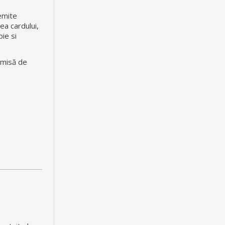
 emite
ea cardului,
ie si
emisă de