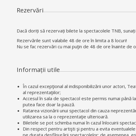
Rezervări
Dacă doriți să rezervați bilete la spectacolele TNB, sunaț
Rezervările sunt valabile 48 de ore în limita a 8 locuri!
Nu se fac rezervări cu mai puţin de 48 de ore înainte de o
Informații utile
În cazul excepţional al indisponibilizării unor actori, T
al reprezentaţiilor;
Accesul în sala de spectacol este permis numai până la
putea face doar la pauză.
Ratarea vizionării unui spectacol din cauza neprezentării
utilizarea sa la o reprezentaţie ulterioară.
Biletele se pot schimba numai în cazul înlocuirii spectac
Din respect pentru artişti şi pentru a evita eventualele 
pe durata desfăşurării spectacolelor; de asemenea, este