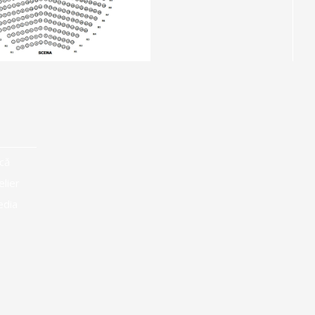
că
elier
edia