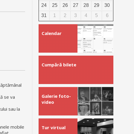
24
25
26
27
28
29
30
31
1
2
3
4
5
6
Calendar
Cumpără bilete
 săptămânal
Galerie foto-
lă se va
video
ului sau la
oanele mobile
Tur virtual
fiat,