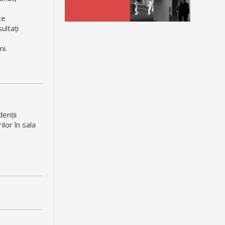
te
ultați
i.
enții
lor în sala