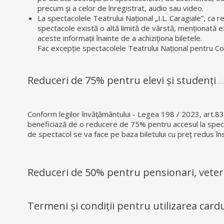
precum şi a celor de înregistrat, audio sau video.
La spectacolele Teatrului Național „I.L. Caragiale”, ca 
spectacole există o altă limită de vârstă, menționată exp
aceste informații înainte de a achiziționa biletele.
Fac excepție spectacolele Teatrului Național pentru Co
Reduceri de 75% pentru elevi și studenți
Conform legilor învățământului - Legea 198 / 2023, art.83, a
beneficiază de o reducere de 75% pentru accesul la spectac
de spectacol se va face pe baza biletului cu preț redus în
Reduceri de 50% pentru pensionari, veter
Termeni și condiții pentru utilizarea cardu