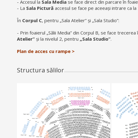
- Accesul la
Sala Media
se face direct din parcare în foai
- La
Sala Pictură
accesul se face pe aceeași intrare ca la S
În
Corpul C
, pentru „Sala Atelier” și „Sala Studio”:
- Prin foaierul „Sălii Media” din Corpul B, se face trecerea 
Atelier”
și la nivelul 2, pentru
„Sala Studio”
.
Plan de acces cu rampe >
Structura sălilor
Sala Ion Caramitru
Sala S
891 + 26 în loja oficială
Italiană - 5