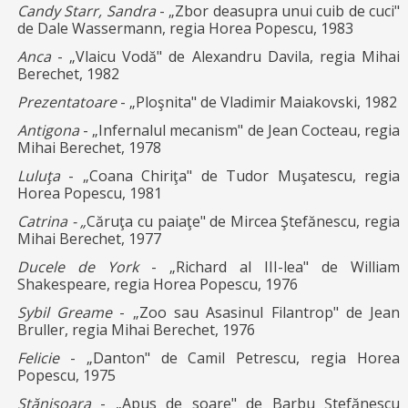
Candy Starr, Sandra
- „Zbor deasupra unui cuib de cuci"
de Dale Wassermann, regia Horea Popescu, 1983
Anca
- „Vlaicu Vodă" de Alexandru Davila, regia Mihai
Berechet, 1982
Prezentatoare
- „Ploşnita" de Vladimir Maiakovski, 1982
Antigona
- „Infernalul mecanism" de Jean Cocteau, regia
Mihai Berechet, 1978
Luluţa
- „Coana Chiriţa" de Tudor Muşatescu, regia
Horea Popescu, 1981
Catrina - „
Căruţa cu paiaţe" de Mircea Ştefănescu, regia
Mihai Berechet, 1977
Ducele de York
- „Richard al III-lea" de William
Shakespeare, regia Horea Popescu, 1976
Sybil Greame
- „Zoo sau Asasinul Filantrop" de Jean
Bruller, regia Mihai Berechet, 1976
Felicie
- „Danton" de Camil Petrescu, regia Horea
Popescu, 1975
Stănişoara
- „Apus de soare" de Barbu Ştefănescu