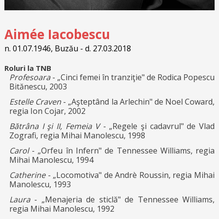
Aimée Iacobescu
n. 01.07.1946, Buzău - d. 27.03.2018
Roluri la TNB
Profesoara
- „Cinci femei în tranziţie" de Rodica Popescu
Bitănescu, 2003
Estelle Craven
- „Aşteptând la Arlechin" de Noel Coward,
regia Ion Cojar, 2002
Bătrâna I şi II, Femeia V
- „Regele şi cadavrul" de Vlad
Zografi, regia Mihai Manolescu, 1998
Carol
- „Orfeu în Infern" de Tennessee Williams, regia
Mihai Manolescu, 1994
Catherine
- „Locomotiva" de Andrè Roussin, regia Mihai
Manolescu, 1993
Laura
- „Menajeria de sticlă" de Tennessee Williams,
regia Mihai Manolescu, 1992