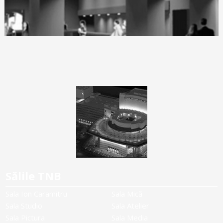
Sălile TNB
Sala Ion Caramitru
Sala Mică
Sala Studio
Sala Atelier
Sala Pictura
Sala Media