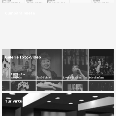
Cumpără bilete
Galerie foto-video
Tur virtual