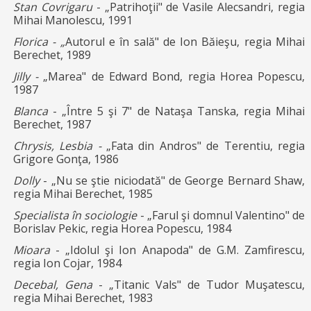
Stan Covrigaru
- „Patrihoţii" de Vasile Alecsandri, regia
Mihai Manolescu, 1991
Florica - „
Autorul e în sală" de Ion Băieşu, regia Mihai
Berechet, 1989
Jilly -
„Marea" de Edward Bond, regia Horea Popescu,
1987
Blanca
- „Între 5 şi 7" de Nataşa Tanska, regia Mihai
Berechet, 1987
Chrysis, Lesbia -
„Fata din Andros" de Terentiu, regia
Grigore Gonţa, 1986
Dolly
- „Nu se ştie niciodată" de George Bernard Shaw,
regia Mihai Berechet, 1985
Specialista în sociologie
- „Farul şi domnul Valentino" de
Borislav Pekic, regia Horea Popescu, 1984
Mioara
- „Idolul şi Ion Anapoda" de G.M. Zamfirescu,
regia Ion Cojar, 1984
Decebal, Gena
- „Titanic Vals" de Tudor Muşatescu,
regia Mihai Berechet, 1983