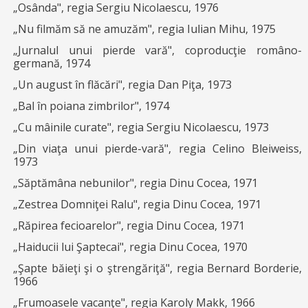
„Osânda", regia Sergiu Nicolaescu, 1976
„Nu filmăm să ne amuzăm", regia Iulian Mihu, 1975
„Jurnalul unui pierde vară", coproducţie româno-
germană, 1974
„Un august în flăcări", regia Dan Piţa, 1973
„Bal în poiana zimbrilor", 1974
„Cu mâinile curate", regia Sergiu Nicolaescu, 1973
„Din viaţa unui pierde-vară", regia Celino Bleiweiss,
1973
„Săptămâna nebunilor", regia Dinu Cocea, 1971
„Zestrea Domniţei Ralu", regia Dinu Cocea, 1971
„Răpirea fecioarelor", regia Dinu Cocea, 1971
„Haiducii lui Şaptecai", regia Dinu Cocea, 1970
„Şapte băieţi şi o ştrengăriţă", regia Bernard Borderie,
1966
„Frumoasele vacanţe", regia Karoly Makk, 1966