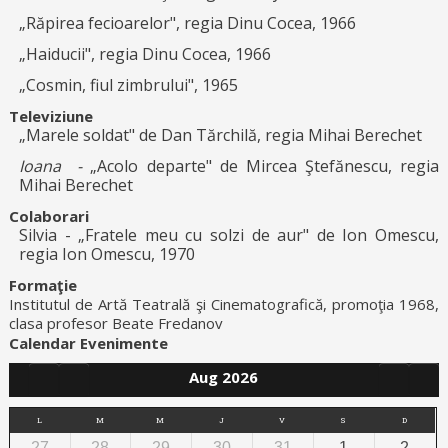
„Răpirea fecioarelor", regia Dinu Cocea, 1966
„Haiducii", regia Dinu Cocea, 1966
„Cosmin, fiul zimbrului", 1965
Televiziune
„Marele soldat" de Dan Tărchilă, regia Mihai Berechet
Ioana -
„Acolo departe" de Mircea Ştefănescu, regia
Mihai Berechet
Colaborari
Silvia - „Fratele meu cu solzi de aur" de Ion Omescu,
regia Ion Omescu, 1970
Formaţie
Institutul de Artă Teatrală şi Cinematografică, promoţia 1968,
clasa profesor Beate Fredanov
Calendar Evenimente
Aug 2026
L
M
M
J
V
S
D
27
28
29
30
31
1
2