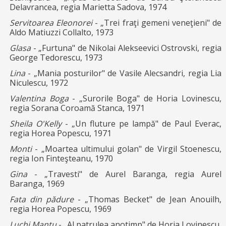
Delavrancea, regia Marietta Sadova, 1974
Servitoarea Eleonorei
- „Trei fraţi gemeni veneţieni" de
Aldo Matiuzzi Collalto, 1973
Glasa
- „Furtuna" de Nikolai Alekseevici Ostrovski, regia
George Tedorescu, 1973
Lina
- „Mania posturilor" de Vasile Alecsandri, regia Lia
Niculescu, 1972
Valentina Boga
- „Surorile Boga" de Horia Lovinescu,
regia Sorana Coroamă Stanca, 1971
Sheila O'Kelly
- „Un fluture pe lampă" de Paul Everac,
regia Horea Popescu, 1971
Monti
- „Moartea ultimului golan" de Virgil Stoenescu,
regia Ion Finteşteanu, 1970
Gina
- „Travesti" de Aurel Baranga, regia Aurel
Baranga, 1969
Fata din pădure
- „Thomas Becket" de Jean Anouilh,
regia Horea Popescu, 1969
Luchi Mantu
- „Al patrulea anotimp" de Horia Lovinescu,