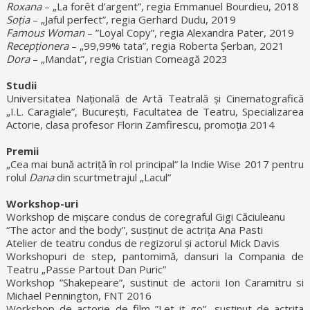
Roxana
– „La forêt d’argent”, regia Emmanuel Bourdieu, 2018
Soția
– „Jaful perfect”, regia Gerhard Dudu, 2019
Famous Woman
– ”Loyal Copy”, regia Alexandra Pater, 2019
Recepționera
– „99,99% tata”, regia Roberta Șerban, 2021
Dora
– „Mandat”, regia Cristian Comeagă 2023
Studii
Universitatea Națională de Artă Teatrală și Cinematografică
„I.L. Caragiale”, București, Facultatea de Teatru, Specializarea
Actorie, clasa profesor Florin Zamfirescu, promoția 2014
Premii
„Cea mai bună actriță în rol principal” la Indie Wise 2017 pentru
rolul
Dana
din scurtmetrajul „Lacul”
Workshop-uri
Workshop de mișcare condus de coregraful Gigi Căciuleanu
“The actor and the body”, susținut de actrița Ana Pasti
Atelier de teatru condus de regizorul și actorul Mick Davis
Workshopuri de step, pantomimă, dansuri la Compania de
Teatru „Passe Partout Dan Puric”
Workshop ”Shakepeare”, sustinut de actorii Ion Caramitru si
Michael Pennington, FNT 2016
Workshop de actorie de film ”Let it go”, susținut de actrița