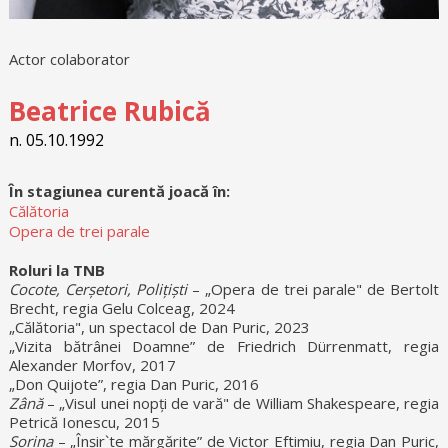
Actor colaborator
Beatrice Rubică
n. 05.10.1992
În stagiunea curentă joacă în:
Călătoria
Opera de trei parale
Roluri la TNB
Cocote, Cerșetori, Polițiști
– „Opera de trei parale" de Bertolt
Brecht, regia Gelu Colceag, 2024
„Călătoria", un spectacol de Dan Puric, 2023
„Vizita bătrânei Doamne” de Friedrich Dürrenmatt, regia
Alexander Morfov, 2017
„Don Quijote”, regia Dan Puric, 2016
Zână
– „Visul unei nopți de vară" de William Shakespeare, regia
Petrică Ionescu, 2015
Sorina
– „Înșir`te mărgărite” de Victor Eftimiu, regia Dan Puric,