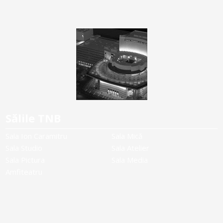
Sălile TNB
Sala Ion Caramitru
Sala Mică
Sala Studio
Sala Atelier
Sala Pictura
Sala Media
Amfiteatru