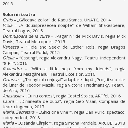
2015
Roluri în teatru
Critis
– „Gâlceava zeilor" de Radu Stanca, UNATC, 2014
Viola
– „A douăsprezecea noapte" de William Shakespeare,
Teatrul Logos, 2015
Domnișoara de la curte
– „Paganini" de Mick Davis, regia Mick
Davis, Teatrul Metropolis, 2015
Vanessa
– ”Hide and Seek” de Esther Rölz, regia Dragos
Câmpan, Teatrul Podul, 2015
Ofelia
– ”Casting”, regia Alexandru Nagy, Teatrul Independent
“8 PT”, 2016
Ruxandra
– ”With a little help from my friends”, regia
Alexandru Mâzgăreanu, Teatrul Excelsior, 2016
Ortansa
– „Triunghiul conjugal” adaptare după „Proștii sub clar
de lună” de Teodor Mazilu, regia Victoria Friedmansky, Teatrul
de Artă, 2016
Anastasia
– „Eu nu contez”, regia Costel Stoica, ARTfel, 2016
Laura
– „Dimineața de după”, regia Geo Visan, Compania de
teatru Ingenuo, 2017
Maria, Secretara
– „Ghici cine vine?”, regia Dan Puric, spectacol
independent, 2018
Maria
– „Osânda Cărților”, regia Simona Pandele, ARCUB, 2018