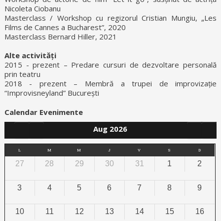
Nicoleta Ciobanu
Masterclass / Workshop cu regizorul Cristian Mungiu, „Les
Films de Cannes a Bucharest”, 2020
Masterclass Bernard Hiller, 2021
Alte activități
2015 - prezent – Predare cursuri de dezvoltare personală
prin teatru
2018 - prezent – Membră a trupei de improvizație
“Improvisneyland” București
Calendar Evenimente
Aug 2026
L
M
M
J
V
S
D
27
28
29
30
31
1
2
3
4
5
6
7
8
9
10
11
12
13
14
15
16