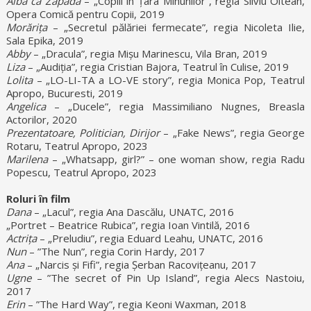
Albă ca Zăpada
– „Copiii in Țara Minunilor”, regia Silviu Oltean,
Opera Comică pentru Copii, 2019
Morărița
– „Secretul pălăriei fermecate”, regia Nicoleta Ilie,
Sala Epika, 2019
Abby
– „Dracula”, regia Mișu Marinescu, Vila Bran, 2019
Liza
– „Audiția”, regia Cristian Bajora, Teatrul în Culise, 2019
Lolita
– „LO-LI-TA a LO-VE story”, regia Monica Pop, Teatrul
Apropo, Bucuresti, 2019
Angelica
– „Ducele”, regia Massimiliano Nugnes, Breasla
Actorilor, 2020
Prezentatoare, Politician, Dirijor
– „Fake News”, regia George
Rotaru, Teatrul Apropo, 2023
Marilena
– „Whatsapp, girl?” – one woman show, regia Radu
Popescu, Teatrul Apropo, 2023
Roluri în film
Dana
– „Lacul”, regia Ana Dascălu, UNATC, 2016
„Portret – Beatrice Rubica”, regia Ioan Vintilă, 2016
Actrița
– „Preludiu”, regia Eduard Leahu, UNATC, 2016
Nun
– ”The Nun”, regia Corin Hardy, 2017
Ana
– „Narcis și Fifi”, regia Șerban Racovițeanu, 2017
Ugne
– ”The secret of Pin Up Island”, regia Alecs Nastoiu,
2017
Erin
– ”The Hard Way”, regia Keoni Waxman, 2018