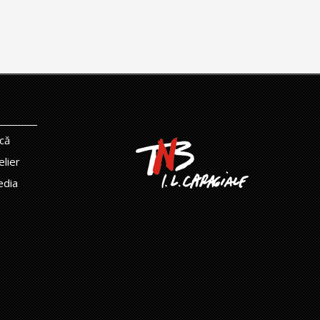
că
elier
edia