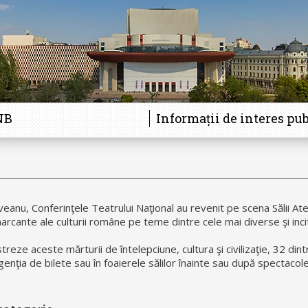
NB
Informații de interes pub
eanu, Conferinţele Teatrului Naţional au revenit pe scena Sălii Ate
arcante ale culturii române pe teme dintre cele mai diverse şi inci
eze aceste mărturii de întelepciune, cultura şi civilizaţie, 32 dint
agenţia de bilete sau în foaierele sălilor înainte sau după spectacol