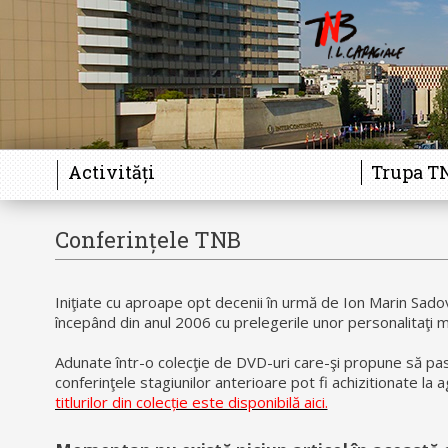
Activități
Trupa T
Conferințele TNB
Iniţiate cu aproape opt decenii în urmă de Ion Marin Sadov
începând din anul 2006 cu prelegerile unor personalitaţi m
Adunate într-o colecţie de DVD-uri care-şi propune să pastr
conferinţele stagiunilor anterioare pot fi achizitionate la 
titlurilor din colecție este disponibilă aici.