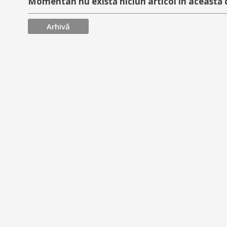
Momentan nu există niciun articol în această 
Arhivă