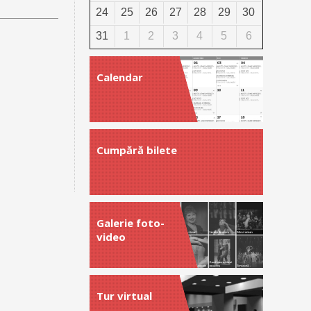
24
25
26
27
28
29
30
31
1
2
3
4
5
6
Calendar
Cumpără bilete
Galerie foto-
video
Tur virtual