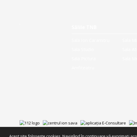
Sălile TNB
Sala Ion Caramitru
Sala Mi
Sala Studio
Sala At
Sala Pictura
Sala M
Amfiteatru
Acest site foloseşte cookies. Navigând în continuare vă exprimaţi acor