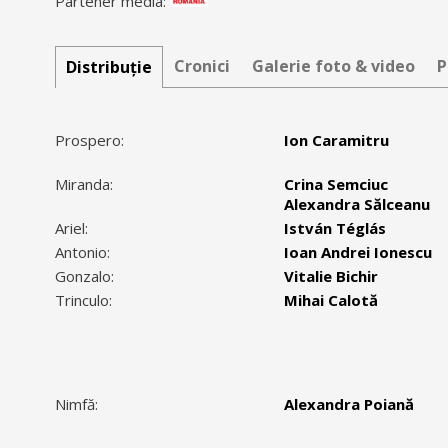
Partener media:
Cronici
Galerie foto & video
P
Distribuție
Prospero:
Ion Caramitru
Miranda:
Crina Semciuc
Alexandra Sălceanu
Ariel:
István Téglás
Antonio:
Ioan Andrei Ionescu
Gonzalo:
Vitalie Bichir
Trinculo:
Mihai Calotă
Nimfă:
Alexandra Poiană