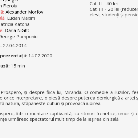
Cat. II - 40 lei
n Fieroiu
Cat. III - 20 lei (reduc
ă:
Alexander Morfov
elevi, studenți și pensi
lă:
Lucian Maxim
atricia Katona
e:
Daria NiGht
George Pomponiu
i:
27.04.2014
eprezentații:
14.02.2020
uză:
15 min
spero, și despre fiica lui, Miranda. O comedie a iluziilor, fee
 orice interpretare, o piesă despre puterea demiurgică a artei și
ză natura, stăpânește duhuri și provoacă iubirea.
ospero, într-o montare captivantă, cu ritmuri frenetice, umor și
dențe urmăresc spectatorul mult timp de la ieșirea din sală.