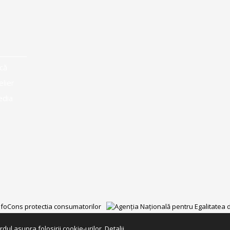
că
elier
edia
dul asupra folosirii cookie-urilor.
Detalii