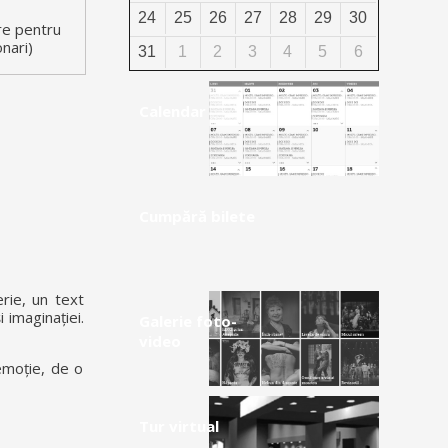
24
25
26
27
28
29
30
ere pentru
onari)
31
1
2
3
4
5
6
Calendar
Cumpără bilete
rie, un text
 imaginației.
Galerie foto-
video
 emoție, de o
Tur virtual