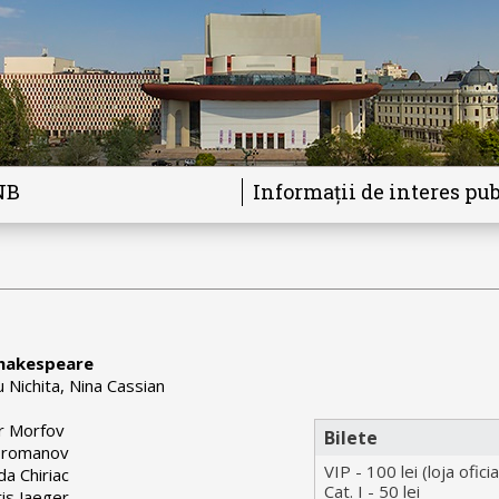
NB
Informații de interes pub
Shakespeare
Nichita, Nina Cassian
r Morfov
Bilete
oromanov
VIP - 100 lei (loja oficia
a Chiriac
Cat. I - 50 lei
is Jaeger