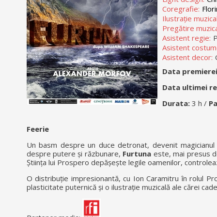
Coregrafie:
Flori
Ilustrație muzical
Pregătire muzica
Asistent regie:
P
Asistent costum
Asistent decor:
Data premiere
Data ultimei r
Durata:
3 h /
Pa
Feerie
Un basm despre un duce detronat, devenit magicianul Pro
despre putere și răzbunare,
Furtuna
este, mai presus de
Știința lui Prospero depășește legile oamenilor, controlea
O distribuție impresionantă, cu Ion Caramitru în rolul Pr
plasticitate puternică și o ilustrație muzicală ale cărei ca