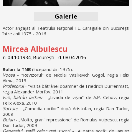
Galerie
Actor angajat al Teatrului Național I.L. Caragiale din București
între anii 1975 - 2016
Mircea Albulescu
n. 04.10.1934, Bucureşti - d. 08.04.2016
Roluri la TNB
(începând din 1975):
Vocea
- "Revizorul" de Nikolai Vasilievich Gogol, regia Felix
Alexa, 2013
Profesorul
- "Vizita bătrânei doamne" de Friedrich Dürrenmatt,
regia Alexander Morfov, 2011
Firs, bătrân lacheu
- „Livada de vişini" de A.P. Cehov, regia
Felix Alexa, 2010
Socrate
- „Comedia norilor" după Aristofan, regia Dan Tudor,
2009
Boian
- „Molto, gran' impressione" de Romulus Vulpescu, regia
Dan Tudor, 2009
Generalul, tatăl celor trei surori
- „A patra soră" de Janusz