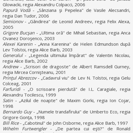
Glowacki, regia Alexandru Colpacci, 2006
Papură Vodă
- „Sânziana şi Pepelea" de Vasile Alecsandri,
regia Dan Tudor, 2006
Semionov
- „Gândirea" de Leonid Andreev, regia Felix Alexa,
2005
Grigore Bucşan
- „Ultima oră" de Mihail Sebastian, regia Anca
Ovanez Doroşenco, 2003
Alexei Karenin
- „Anna Karenina" de Helen Edmundson după
Lev Tolstoi, regia Alice Barb, 2003
Generalul
- „Legenda ultimului împărat" de Valentin Nicolau,
regia Alice Barb, 2002
Andrew
- „Scrisori de dragoste" de Albert Ramsdell Gurney,
regia Mircea Cornişteanu, 2001
Prinţul Abrezcov
- „Cadavrul viu" de Lev N. Tolstoi, regia Gelu
Colceag, 2001
Farfuridi
- „O scrisoare pierdută" de I.L. Caragiale, regia
Alexandru Tocilescu, 1999
Satin
- „Azilul de noapte" de Maxim Gorki, regia Ion Cojar,
1998
Bernardo Guy
- „Numele trandafirului" de Umberto Eco, regia
Grigore Gonţa, 1998
Bill Rice
- „Cabotinul" de John Osborne, regia Alice Barb, 1997
Wihelm Furtwengler
- „De partea cui eşti?" de Ronald