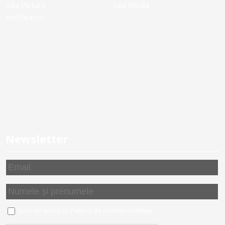
Sala Pictura
Sala Media
Amfiteatru
Newsletter
Sunt de acord cu
Politica de confidentialitate