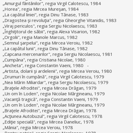
„Amurgul fântânilor", regia Virgil Calotescu, 1984
„Horea", regia Mircea Mureşan, 1984
„La capătul liniei", regia Dinu Tănase, 1983
„Dragostea şi revoluţia", regia Gheorghe Vitanidis, 1983
„Viraj periculos", regia Sergiu Nicolaescu, 1983
„Înghiţitorul de săbii", regia Alexa Visarion, 1982
„Orgolii", regia Manole Marcus, 1982
„Semnul şarpelui", regia Mircea Veroiu, 1982
„La capătul lunii", regia Dinu Tănase, 1982
„Capcana mercenarilor", regia Sergiu Nicolaescu, 1981
„Cumpăna", regia Cristiana Nicolae, 1980
„Ancheta", regia Constantin Vaeni, 1980 -
„Artista, dolarii şi ardelenii", regia Mircea Veroiu, 1980
„Drumuri în cumpănă", regia Virgil Calotescu, 1979
„Nea Mărin Miliardar", regia Sergiu Nicolaescu, 1979
„Braţele Afroditei", regia Mircea Drăgan, 1979
„Un om în Loden", regia Nicolae Mărgineanu, 1979
„Vacanţă tragică", regia Constantin Vaeni, 1979
„Un om în Loden", regia Nicolae Mărgineanu, 1979
„Braţele Afroditei", regia Mircea Drăgan, 1978
„Acţiunea Autobuzul", regia Virgil Calotescu, 1978
„Ediţie specială", regia Mircea Daneliuc, 1978
„Mânia", regia Mircea Veroiu, 1978
„Pentru patrie", regia Sergiu Nicolaescu, 1978