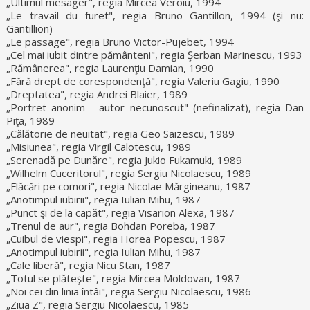
„Ultimul mesager", regia Mircea Veroiu, 1994
„Le travail du furet", regia Bruno Gantillon, 1994 (şi nu:
Gantillion)
„Le passage", regia Bruno Victor-Pujebet, 1994
„Cel mai iubit dintre pământeni", regia Şerban Marinescu, 1993
„Rămânerea", regia Laurenţiu Damian, 1990
„Fără drept de corespondenţă", regia Valeriu Gagiu, 1990
„Dreptatea", regia Andrei Blaier, 1989
„Portret anonim - autor necunoscut" (nefinalizat), regia Dan
Piţa, 1989
„Călătorie de neuitat", regia Geo Saizescu, 1989
„Misiunea", regia Virgil Calotescu, 1989
„Serenadă pe Dunăre", regia Jukio Fukamuki, 1989
„Wilhelm Cuceritorul", regia Sergiu Nicolaescu, 1989
„Flăcări pe comori", regia Nicolae Mărgineanu, 1987
„Anotimpul iubirii", regia Iulian Mihu, 1987
„Punct şi de la capăt", regia Visarion Alexa, 1987
„Trenul de aur", regia Bohdan Poreba, 1987
„Cuibul de viespi", regia Horea Popescu, 1987
„Anotimpul iubirii", regia Iulian Mihu, 1987
„Cale liberă", regia Nicu Stan, 1987
„Totul se plăteşte", regia Mircea Moldovan, 1987
„Noi cei din linia întâi", regia Sergiu Nicolaescu, 1986
„Ziua Z", regia Sergiu Nicolaescu, 1985