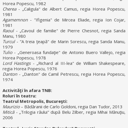
Horea Popescu, 1982
Cherea
- „Caligula" de Albert Camus, regia Horea Popescu,
1981
Agamemnon
- ”Ifigenia" de Mircea Eliade, regia Ion Cojar,
1981
Raoul
- „Cavoul de familie" de Pierre Chesnot, regia Sanda
Manu, 1980
Turcul
- ”A treia ţeapă" de Marin Sorescu, regia Sanda Manu,
1979
Tulio
- „Generoasa fundaţie" de Antonio Buero Vallejo, regia
Horea Popescu, 1978
Lord Hastings
- „Richard al III-lea" de William Shakespeare,
regia Horea Popescu, 1976
Danton
- „Danton" de Camil Petrescu, regia Horea Popescu,
1974
Activităţi în afara TNB:
Roluri în teatru:
Teatrul Metropolis, Bucureşti:
Maurizio
– Bădăranii de Carlo Goldoni, regia Dan Tudor, 2013
Mitică
- „Trilogia răului" după Belu Zilber, regia Mihai Mănuţiu,
2006