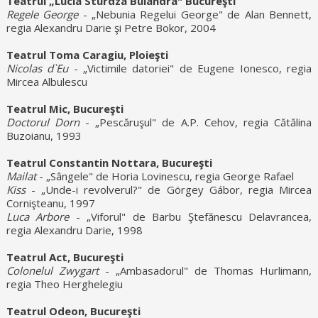
Teatrul „Lucia Sturdza Bulandra" Bucureşti
Regele George
- „Nebunia Regelui George" de Alan Bennett,
regia Alexandru Darie şi Petre Bokor, 2004
Teatrul Toma Caragiu, Ploieşti
Nicolas d`Eu
- „Victimile datoriei" de Eugene Ionesco, regia
Mircea Albulescu
Teatrul Mic, Bucureşti
Doctorul Dorn
- „Pescăruşul" de A.P. Cehov, regia Cătălina
Buzoianu, 1993
Teatrul Constantin Nottara, Bucureşti
Mailat
- „Sângele" de Horia Lovinescu, regia George Rafael
Kiss
- „Unde-i revolverul?" de Görgey Gábor, regia Mircea
Cornişteanu, 1997
Luca Arbore
- „Viforul" de Barbu Ştefănescu Delavrancea,
regia Alexandru Darie, 1998
Teatrul Act, Bucureşti
Colonelul Zwygart
- „Ambasadorul" de Thomas Hurlimann,
regia Theo Herghelegiu
Teatrul Odeon, Bucureşti