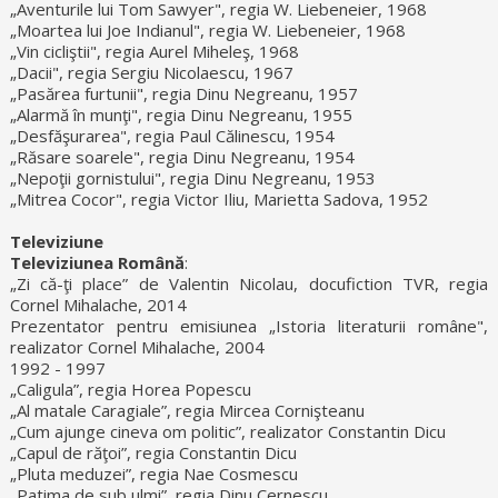
„Aventurile lui Tom Sawyer", regia W. Liebeneier, 1968
„Moartea lui Joe Indianul", regia W. Liebeneier, 1968
„Vin cicliştii", regia Aurel Miheleş, 1968
„Dacii", regia Sergiu Nicolaescu, 1967
„Pasărea furtunii", regia Dinu Negreanu, 1957
„Alarmă în munţi", regia Dinu Negreanu, 1955
„Desfăşurarea", regia Paul Călinescu, 1954
„Răsare soarele", regia Dinu Negreanu, 1954
„Nepoţii gornistului", regia Dinu Negreanu, 1953
„Mitrea Cocor", regia Victor Iliu, Marietta Sadova, 1952
Televiziune
Televiziunea Română
:
„Zi că-ţi place” de Valentin Nicolau, docufiction TVR, regia
Cornel Mihalache, 2014
Prezentator pentru emisiunea „Istoria literaturii române",
realizator Cornel Mihalache, 2004
1992 - 1997
„Caligula”, regia Horea Popescu
„Al matale Caragiale”, regia Mircea Cornişteanu
„Cum ajunge cineva om politic”, realizator Constantin Dicu
„Capul de răţoi”, regia Constantin Dicu
„Pluta meduzei”, regia Nae Cosmescu
„Patima de sub ulmi”, regia Dinu Cernescu