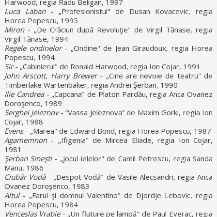
Harwood, regia Radu Beligan, 1997
Luca Laban
- „Profesionistul" de Dusan Kovacevic, regia
Horea Popescu, 1995
Miron
- „De Crăciun după Revoluţie" de Virgil Tănase, regia
Virgil Tănase, 1994
Regele ondinelor
- „Ondine" de Jean Giraudoux, regia Horea
Popescu, 1994
Sir
- „Cabinierul" de Ronald Harwood, regia Ion Cojar, 1991
John Arscott, Harry Brewer
- „Cine are nevoie de teatru" de
Timberlake Wartenbaker, regia Andrei Şerban, 1990
Ilie Candrea
- „Capcana" de Platon Pardău, regia Anca Ovanez
Doroşenco, 1989
Serghei Jeleznov
- ”Vassa Jeleznova” de Maxim Gorki, regia Ion
Cojar, 1988
Evens
- „Marea" de Edward Bond, regia Horea Popescu, 1987
Agamemnon
- „Ifigenia" de Mircea Eliade, regia Ion Cojar,
1981
Şerban Sineşti
- „Jocul ielelor" de Camil Petrescu, regia Sanda
Manu, 1986
Ciubăr Vodă
- „Despot Vodă" de Vasile Alecsandri, regia Anca
Ovanez Doroşenco, 1983
Altul
- „Farul şi domnul Valentino" de Djordje Lebovic, regia
Horea Popescu, 1984
Venceslas Vrabie
- „Un fluture pe lampă" de Paul Everac, regia