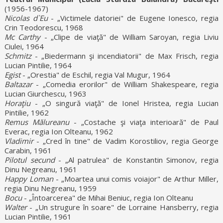
(1956-1967)
Nicolas d`Eu
- „Victimele datoriei" de Eugene Ionesco, regia
Crin Teodorescu, 1968
Mc Carthy
- „Clipe de viaţă" de William Saroyan, regia Liviu
Ciulei, 1964
Schmitz
- „Biedermann şi incendiatorii" de Max Frisch, regia
Lucian Pintilie, 1964
Egist
- „Orestia" de Eschil, regia Val Mugur, 1964
Baltazar
- „Comedia erorilor" de William Shakespeare, regia
Lucian Giurchescu, 1963
Horaţiu
- „O singură viaţă" de Ionel Hristea, regia Lucian
Pintilie, 1962
Remus Mălureanu
- „Costache şi viaţa interioară" de Paul
Everac, regia Ion Olteanu, 1962
Vladimir
- „Cred în tine" de Vadim Korostiliov, regia George
Carabin, 1961
Pilotul secund
- „Al patrulea" de Konstantin Simonov, regia
Dinu Negreanu, 1961
Happy Loman
- „Moartea unui comis voiajor" de Arthur Miller,
regia Dinu Negreanu, 1959
Bocu
- „Întoarcerea" de Mihai Beniuc, regia Ion Olteanu
Walter
- „Un strugure în soare" de Lorraine Hansberry, regia
Lucian Pintilie, 1961