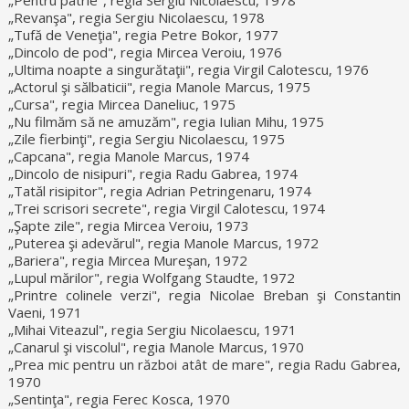
„Revanşa", regia Sergiu Nicolaescu, 1978
„Tufă de Veneţia", regia Petre Bokor, 1977
„Dincolo de pod", regia Mircea Veroiu, 1976
„Ultima noapte a singurătaţii", regia Virgil Calotescu, 1976
„Actorul şi sălbaticii", regia Manole Marcus, 1975
„Cursa", regia Mircea Daneliuc, 1975
„Nu filmăm să ne amuzăm", regia Iulian Mihu, 1975
„Zile fierbinţi", regia Sergiu Nicolaescu, 1975
„Capcana", regia Manole Marcus, 1974
„Dincolo de nisipuri", regia Radu Gabrea, 1974
„Tatăl risipitor", regia Adrian Petringenaru, 1974
„Trei scrisori secrete", regia Virgil Calotescu, 1974
„Şapte zile", regia Mircea Veroiu, 1973
„Puterea şi adevărul", regia Manole Marcus, 1972
„Bariera", regia Mircea Mureşan, 1972
„Lupul mărilor", regia Wolfgang Staudte, 1972
„Printre colinele verzi", regia Nicolae Breban şi Constantin
Vaeni, 1971
„Mihai Viteazul", regia Sergiu Nicolaescu, 1971
„Canarul şi viscolul", regia Manole Marcus, 1970
„Prea mic pentru un război atât de mare", regia Radu Gabrea,
1970
„Sentinţa", regia Ferec Kosca, 1970