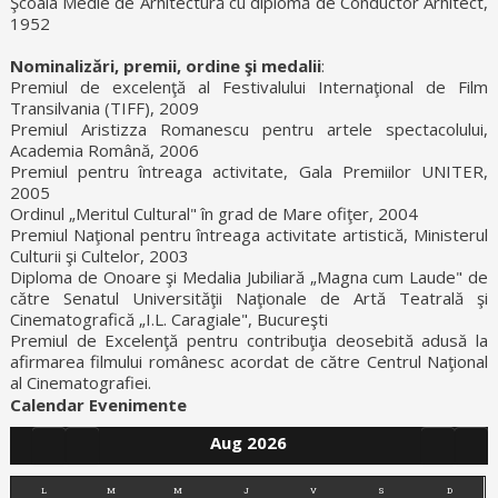
Şcoala Medie de Arhitectură cu diplomă de Conductor Arhitect,
1952
Nominalizări, premii, ordine şi medalii
:
Premiul de excelenţă al Festivalului Internaţional de Film
Transilvania (TIFF), 2009
Premiul Aristizza Romanescu pentru artele spectacolului,
Academia Română, 2006
Premiul pentru întreaga activitate, Gala Premiilor UNITER,
2005
Ordinul „Meritul Cultural" în grad de Mare ofiţer, 2004
Premiul Naţional pentru întreaga activitate artistică, Ministerul
Culturii şi Cultelor, 2003
Diploma de Onoare şi Medalia Jubiliară „Magna cum Laude" de
către Senatul Universităţii Naţionale de Artă Teatrală şi
Cinematografică „I.L. Caragiale", Bucureşti
Premiul de Excelenţă pentru contribuţia deosebită adusă la
afirmarea filmului românesc acordat de către Centrul Naţional
al Cinematografiei.
Calendar Evenimente
Aug 2026
L
M
M
J
V
S
D