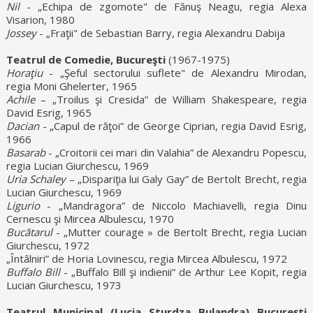
Nil
- „Echipa de zgomote" de Fănuş Neagu, regia Alexa
Visarion, 1980
Jossey
- „Fraţii" de Sebastian Barry, regia Alexandru Dabija
Teatrul de Comedie, Bucureşti
(1967-1975)
Horaţiu
- „Şeful sectorului suflete" de Alexandru Mirodan,
regia Moni Ghelerter, 1965
Achile
– „Troilus şi Cresida” de William Shakespeare, regia
David Esrig, 1965
Dacian
- „Capul de răţoi” de George Ciprian, regia David Esrig,
1966
Basarab
- „Croitorii cei mari din Valahia” de Alexandru Popescu,
regia Lucian Giurchescu, 1969
Uria Schaley
– „Dispariţia lui Galy Gay” de Bertolt Brecht, regia
Lucian Giurchescu, 1969
Ligurio
- „Mandragora” de Niccolo Machiavelli, regia Dinu
Cernescu şi Mircea Albulescu, 1970
Bucătarul
- „Mutter courage » de Bertolt Brecht, regia Lucian
Giurchescu, 1972
„Întâlniri” de Horia Lovinescu, regia Mircea Albulescu, 1972
Buffalo Bill
- „Buffalo Bill şi indienii” de Arthur Lee Kopit, regia
Lucian Giurchescu, 1973
Teatrul Municipal (Lucia Sturdza Bulandra) Bucureşti