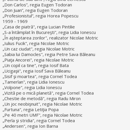
„Don Carlos”, regia Eugen Todoran
„Don Juan”, regia Eugen Todoran
„Profesionistul”, regia Horea Popescu
1959 - 1969
„Casa de piatră", regia Lucian Pintilie
„S-a întâmplat în Bucureşti", regia Lidia Ionescu
„În aşteptarea zorilor", realizator Nicolae Motric
„Iulius Fucik", regia Nicolae Motric
„Un caz ciudat", regia Nicolae Motric
„Sabia lui Damocles", regia Petre Sava Băleanu
„Piaţa Ancorei", regia Nicolae Motric
„Un copil ca tine", regia Iosif Bata
„Ucigaşii", regia Iosif Sava Băleanu
„Sisif şi moartea", regia Cornel Todea
„Tamerlan", regia Lidia Ionescu
„Volpone", regia Lidia Ionescu
„Vizită pe o mică planetă", regia Cornel Todea
„Chestie de metodă", regia Radu Miron
„Un joc neobişnuit", regia Nicolae Motric
„Furtuna", regia Letiţia Popa
„Pe 40 metri UMF", regia Nicolae Motric
„Perla şi stridia", regia Cornel Todea
„Andersen", regia Ion Barna