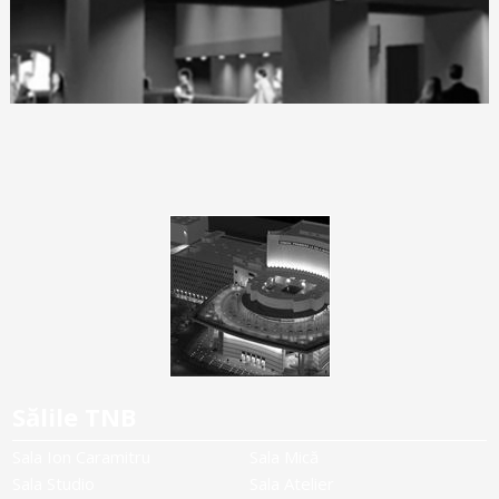
Sălile TNB
Sala Ion Caramitru
Sala Mică
Sala Studio
Sala Atelier