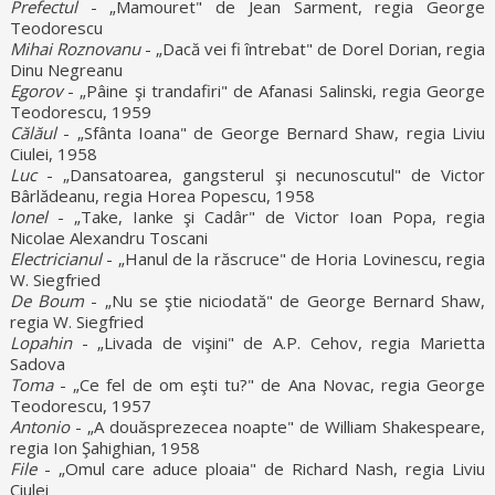
Prefectul
- „Mamouret" de Jean Sarment, regia George
Teodorescu
Mihai Roznovanu
- „Dacă vei fi întrebat" de Dorel Dorian, regia
Dinu Negreanu
Egorov
- „Pâine şi trandafiri" de Afanasi Salinski, regia George
Teodorescu, 1959
Călăul
- „Sfânta Ioana" de George Bernard Shaw, regia Liviu
Ciulei, 1958
Luc
- „Dansatoarea, gangsterul şi necunoscutul" de Victor
Bârlădeanu, regia Horea Popescu, 1958
Ionel
- „Take, Ianke şi Cadâr" de Victor Ioan Popa, regia
Nicolae Alexandru Toscani
Electricianul
- „Hanul de la răscruce" de Horia Lovinescu, regia
W. Siegfried
De Boum
- „Nu se ştie niciodată" de George Bernard Shaw,
regia W. Siegfried
Lopahin
- „Livada de vişini" de A.P. Cehov, regia Marietta
Sadova
Toma
- „Ce fel de om eşti tu?" de Ana Novac, regia George
Teodorescu, 1957
Antonio
- „A douăsprezecea noapte" de William Shakespeare,
regia Ion Şahighian, 1958
File
- „Omul care aduce ploaia" de Richard Nash, regia Liviu
Ciulei