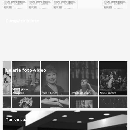
Cumpără bilete
Galerie foto-video
Tur virtual