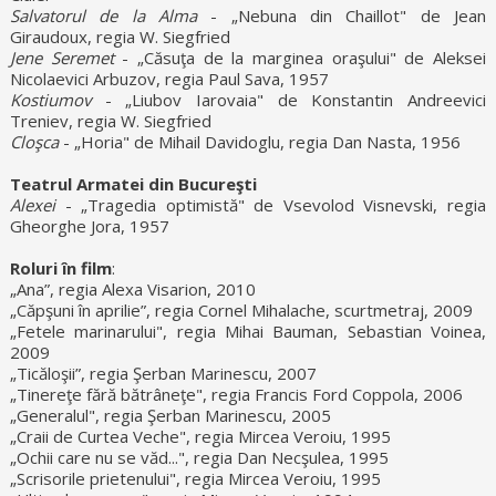
Salvatorul de la Alma
- „Nebuna din Chaillot" de Jean
Giraudoux, regia W. Siegfried
Jene Seremet
- „Căsuţa de la marginea oraşului" de Aleksei
Nicolaevici Arbuzov, regia Paul Sava, 1957
Kostiumov
- „Liubov Iarovaia" de Konstantin Andreevici
Treniev, regia W. Siegfried
Cloşca
- „Horia" de Mihail Davidoglu, regia Dan Nasta, 1956
Teatrul Armatei din Bucureşti
Alexei
- „Tragedia optimistă" de Vsevolod Visnevski, regia
Gheorghe Jora, 1957
Roluri în film
:
„Ana”, regia Alexa Visarion, 2010
„Căpşuni în aprilie”, regia Cornel Mihalache, scurtmetraj, 2009
„Fetele marinarului", regia Mihai Bauman, Sebastian Voinea,
2009
„Ticăloşii”, regia Şerban Marinescu, 2007
„Tinereţe fără bătrâneţe", regia Francis Ford Coppola, 2006
„Generalul", regia Şerban Marinescu, 2005
„Craii de Curtea Veche", regia Mircea Veroiu, 1995
„Ochii care nu se văd...", regia Dan Necşulea, 1995
„Scrisorile prietenului", regia Mircea Veroiu, 1995