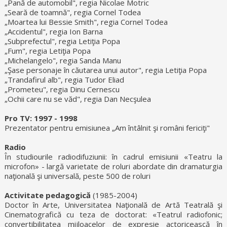
„Pană de automobil", regia Nicolae Motric
„Seară de toamnă", regia Cornel Todea
„Moartea lui Bessie Smith", regia Cornel Todea
„Accidentul", regia Ion Barna
„Subprefectul", regia Letiţia Popa
„Fum", regia Letiţia Popa
„Michelangelo", regia Sanda Manu
„Şase personaje în căutarea unui autor", regia Letiţia Popa
„Trandafirul alb", regia Tudor Eliad
„Prometeu", regia Dinu Cernescu
„Ochii care nu se văd", regia Dan Necşulea
Pro TV: 1997 - 1998
Prezentator pentru emisiunea „Am întâlnit şi români fericiţi"
Radio
În studiourile radiodifuziunii: în cadrul emisiunii «Teatru la
microfon» - largă varietate de roluri abordate din dramaturgia
naţională şi universală, peste 500 de roluri
Activitate pedagogică
(1985-2004)
Doctor în Arte, Universitatea Naţională de Artă Teatrală şi
Cinematografică cu teza de doctorat: «Teatrul radiofonic;
convertibilitatea mijloacelor de expresie actoricească în