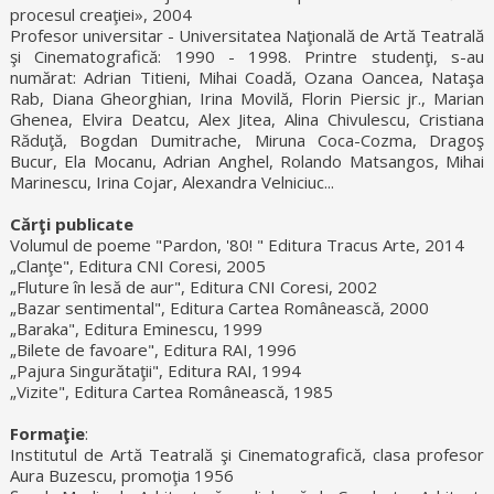
procesul creaţiei», 2004
Profesor universitar - Universitatea Naţională de Artă Teatrală
şi Cinematografică: 1990 - 1998. Printre studenţi, s-au
numărat: Adrian Titieni, Mihai Coadă, Ozana Oancea, Nataşa
Rab, Diana Gheorghian, Irina Movilă, Florin Piersic jr., Marian
Ghenea, Elvira Deatcu, Alex Jitea, Alina Chivulescu, Cristiana
Răduţă, Bogdan Dumitrache, Miruna Coca-Cozma, Dragoş
Bucur, Ela Mocanu, Adrian Anghel, Rolando Matsangos, Mihai
Marinescu, Irina Cojar, Alexandra Velniciuc...
Cărţi publicate
Volumul de poeme "Pardon, '80! " Editura Tracus Arte, 2014
„Clanţe", Editura CNI Coresi, 2005
„Fluture în lesă de aur", Editura CNI Coresi, 2002
„Bazar sentimental", Editura Cartea Românească, 2000
„Baraka", Editura Eminescu, 1999
„Bilete de favoare", Editura RAI, 1996
„Pajura Singurătaţii", Editura RAI, 1994
„Vizite", Editura Cartea Românească, 1985
Formaţie
:
Institutul de Artă Teatrală şi Cinematografică, clasa profesor
Aura Buzescu, promoţia 1956