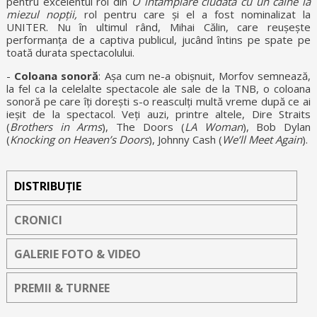
pentru excelentul rol din
O întâmplare ciudată cu un câine la
miezul nopții,
rol pentru care și el a fost nominalizat la
UNITER. Nu în ultimul rând, Mihai Călin, care reușește
performanța de a captiva publicul, jucând întins pe spate pe
toată durata spectacolului.
-
Coloana sonoră
: Așa cum ne-a obișnuit, Morfov semnează,
la fel ca la celelalte spectacole ale sale de la TNB, o coloana
sonoră pe care îți dorești s-o reasculți multă vreme după ce ai
ieșit de la spectacol. Veți auzi, printre altele, Dire Straits
(
Brothers in Arms
), The Doors (
LA Woman
), Bob Dylan
(
Knocking on Heaven’s Doors
), Johnny Cash (
We’ll Meet Again
).
DISTRIBUȚIE
CRONICI
GALERIE FOTO & VIDEO
PREMII & TURNEE