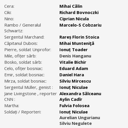
Cera:
Mihai Călin
Ciki:
Richard Bovnoczki
Nino:
Ciprian Nicula
Rambo / Generalul
Marcelo-S Cobzariu
Schwartz:
Sergentul Marchand:
Rareș Florin Stoica
Căpitanul Dubois:
Mihai Munteniţă
Pierre, soldat Unprofor:
Ionuț Toader
Mile, ofițer sârb:
Denis Hanganu
Bosko, soldat sârb:
Vitalie Bichir
Celo, ofițer bosniac:
Eduard Adam
Emir, soldat bosniac:
Daniel Hara
Mirza, soldat bosniac:
Silviu Mircescu
Sergentul Müller, genist :
Ionuț Niculae
Jane Livingstone , reporter
Alexandra Sălceanu
CNN :
Aylin Cadîr
Martha:
Fulvia Folosea
Soldați / Reporteri:
Ionuț Niculae
Aurelian Ungurianu
Silviu Negulete