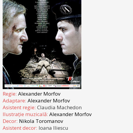
Regie:
Alexander Morfov
Adaptare:
Alexander Morfov
Asistent regie:
Claudia Machedon
Ilustrație muzicală:
Alexander Morfov
Decor:
Nikola Toromanov
Asistent decor:
Ioana Iliescu