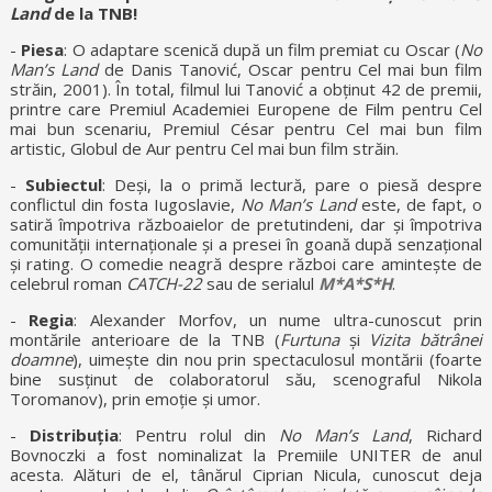
Land
de la TNB!
-
Piesa
: O adaptare scenică după un film premiat cu Oscar (
No
Man
’s Land
de Danis Tanović, Oscar pentru Cel mai bun film
străin, 2001). În total, filmul lui Tanović a obținut 42 de premii,
printre care Premiul Academiei Europene de Film pentru Cel
mai bun scenariu, Premiul César pentru Cel mai bun film
artistic, Globul de Aur pentru Cel mai bun film străin.
-
Subiectul
: Deși, la o primă lectură, pare o piesă despre
conflictul din fosta Iugoslavie,
No Man’s Land
este, de fapt, o
satiră împotriva războaielor de pretutindeni, dar și împotriva
comunității internaționale și a presei în goană după senzațional
și rating. O comedie neagră despre război care amintește de
celebrul roman
CATCH-22
sau de serialul
M*A*S*H
.
-
Regia
: Alexander Morfov, un nume ultra-cunoscut prin
montările anterioare de la TNB (
Furtuna
și
Vizita bătrânei
doamne
), uimește din nou prin spectaculosul montării (foarte
bine susținut de colaboratorul său, scenograful Nikola
Toromanov), prin emoție și umor.
-
Distribuția
: Pentru rolul din
No Man’s Land
, Richard
Bovnoczki a fost nominalizat la Premiile UNITER de anul
acesta. Alături de el, tânărul Ciprian Nicula, cunoscut deja