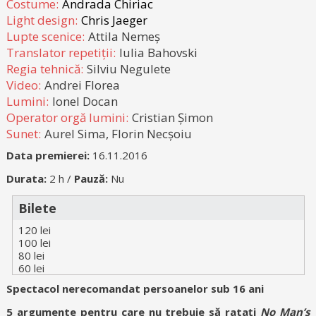
Costume:
Andrada Chiriac
Light design:
Chris Jaeger
Lupte scenice:
Attila Nemeș
Translator repetiții:
Iulia Bahovski
Regia tehnică:
Silviu Negulete
Video:
Andrei Florea
Lumini:
Ionel Docan
Operator orgă lumini:
Cristian Șimon
Sunet:
Aurel Sima, Florin Necșoiu
Data premierei:
16.11.2016
Durata:
2 h /
Pauză:
Nu
Bilete
120 lei
100 lei
80 lei
60 lei
Spectacol nerecomandat persoanelor sub 16 ani
5 argumente pentru care nu trebuie să ratați
No Man
’s