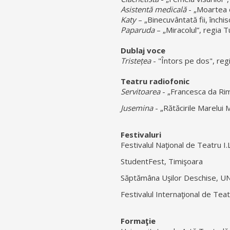
Asistentă medicală
- „Moartea d
Katy
– „Binecuvântată fii, înch
Paparuda
– „Miracolul”, regia
Dublaj voce
Tristețea
- "Întors pe dos", re
Teatru radiofonic
Servitoarea
- „Francesca da Rim
Jusemina
- „Rătăcirile Marelui 
Festivaluri
Festivalul Naţional de Teatru I.
StudentFest, Timişoara
Săptămâna Uşilor Deschise, U
Festivalul Internaţional de Te
Formaţie