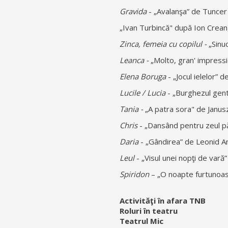
Gravida
- „Avalanşa” de Tuncer
„Ivan Turbincă" după Ion Crea
Zinca, femeia cu copilul -
„Sinu
Leanca -
„Molto, gran' impress
Elena Boruga
- „Jocul ielelor” 
Lucile / Lucia
- „Burghezul gent
Tania -
„A patra sora" de Janus
Chris
- „Dansând pentru zeul pă
Daria
- „Gândirea” de Leonid A
Leul
- „Visul unei nopţi de vară
Spiridon
– „O noapte furtunoasă
Activităţi în afara TNB
Roluri în teatru
Teatrul Mic