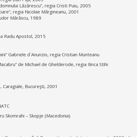
omnului Lăzărescu”, regia Cristi Puiu, 2005
isoare”, regia Nicolae Mărgineanu, 2001
 Tudor Mărăscu, 1989
gia Radu Apostol, 2015
ini” Gabriele d`Anunzio, regia Cristian Munteanu
Macabru” de Michael de Ghelderode, regia Ilinca Stihi
L. Caragiale, Bucureşti, 2001
NATC
atru Skomrahi – Skopje (Macedonia)