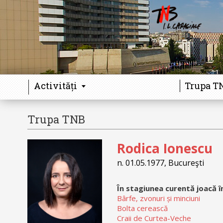
Activități
Trupa T
Trupa TNB
Galerie
Rodica Ionescu
n. 01.05.1977, Bucureşti
În stagiunea curentă joacă î
Bârfe, zvonuri și minciuni
Bolta cerească
Craii de Curtea-Veche