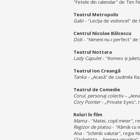
"Fetele din calendar" de Tim Fir
Teatrul Metropolis
Gabi
- "Lecția de violoncel" de
Centrul Nicolae Bălcescu
Didi
- "Nimeni nu-i perfect" de
Teatrul Nottara
Lady Capulet
- "Romeo și Julie
Teatrul Ion Creangă
Tanka
– „Acasă” de Liudmila R
Teatrul de Comedie
Corul, personaj colectiv
– „Anna
Cory Pointer
- „Private Eyes”, 
Roluri în film
Mama
- "Matei, copil miner", 
Regizor de platou
- "Rămâi cu 
Ana
- "Schimb valutar", regia 
Clachetista
- „Femeia visurilor”