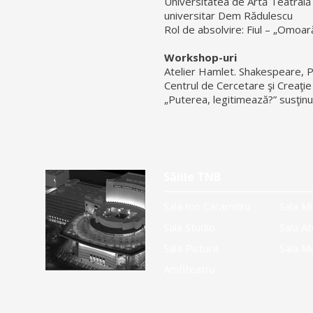
Universitatea de Artă Teatrală 
universitar Dem Rădulescu
Rol de absolvire: Fiul – „Omoa
Workshop-uri
Atelier Hamlet. Shakespeare, P
Centrul de Cercetare şi Creaţie 
„Puterea, legitimează?” susţinu
Sălile TNB
Sala Ion Caramitru
Sala Mi
Sala Studio
Sala At
Sala Pictura
Sala M
Amfiteatru