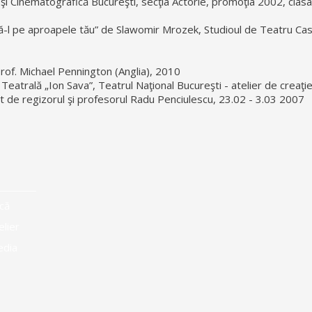
şi Cinematografică Bucureşti, secţia Actorie, promoţia 2002, clas
ră-l pe aproapele tău” de Slawomir Mrozek, Studioul de Teatru Ca
rof. Michael Pennington (Anglia), 2010
Teatrală „Ion Sava”, Teatrul Naţional Bucureşti - atelier de creaţie
t de regizorul şi profesorul Radu Penciulescu, 23.02 - 3.03 2007
că
elier
edia