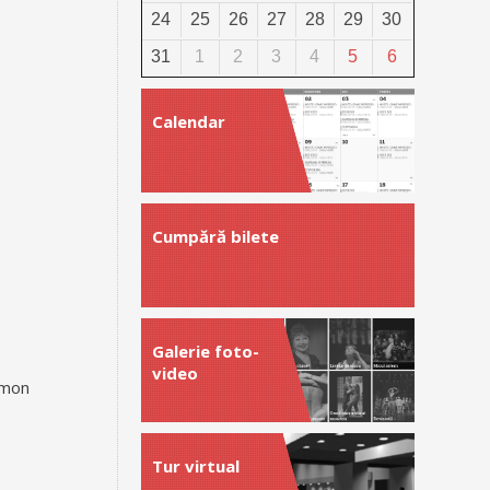
24
25
26
27
28
29
30
31
1
2
3
4
5
6
Calendar
Cumpără bilete
Galerie foto-
video
imon
Tur virtual