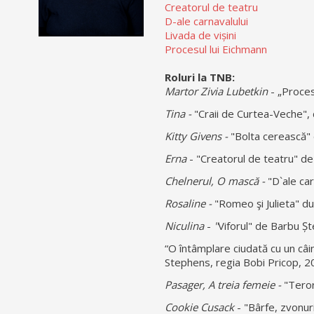
Creatorul de teatru
D-ale carnavalului
Livada de vișini
Procesul lui Eichmann
Roluri la TNB:
Martor Zivia Lubetkin
- „Proces
Tina -
"Craii de Curtea-Veche",
Kitty Givens -
"Bolta cerească"
Erna
- "Creatorul de teatru" d
Chelnerul, O mască -
"D`ale car
Rosaline -
"Romeo şi Julieta" d
Niculina
-
"
Viforul" de Barbu Ș
“O întâmplare ciudată cu un câ
Stephens, regia Bobi Pricop, 
Pasager, A treia femeie -
"Teror
Cookie Cusack
- "Bârfe, zvonuri