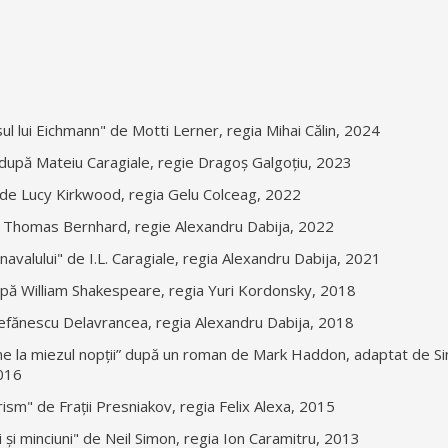
ul lui Eichmann" de Motti Lerner, regia Mihai Călin, 2024
 după Mateiu Caragiale, regie Dragoș Galgoțiu, 2023
 de Lucy Kirkwood, regia Gelu Colceag, 2022
e Thomas Bernhard, regie Alexandru Dabija, 2022
navalului" de I.L. Caragiale, regia Alexandru Dabija, 2021
upă William Shakespeare, regia Yuri Kordonsky, 2018
tefănescu Delavrancea, regia Alexandru Dabija, 2018
ine la miezul nopții” după un roman de Mark Haddon, adaptat de S
2016
ism" de Frații Presniakov, regia Felix Alexa, 2015
 și minciuni" de Neil Simon, regia Ion Caramitru, 2013