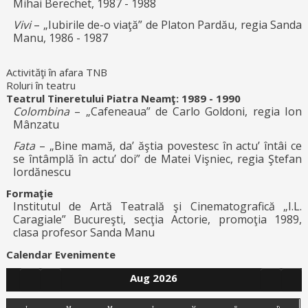
Mihai Berechet, 1987 - 1988
Vivi
– „Iubirile de-o viaţă” de Platon Pardău, regia Sanda
Manu, 1986 - 1987
Activităţi în afara TNB
Roluri în teatru
Teatrul Tineretului Piatra Neamţ: 1989 - 1990
Colombina
– „Cafeneaua” de Carlo Goldoni, regia Ion
Mânzatu
Fata
– „Bine mamă, da’ ăştia povestesc în actu’ întâi ce
se întâmplă în actu’ doi” de Matei Vişniec, regia Ştefan
Iordănescu
Formaţie
Institutul de Artă Teatrală şi Cinematografică „I.L.
Caragiale” Bucureşti, secţia Actorie, promoţia 1989,
clasa profesor Sanda Manu
Calendar Evenimente
Aug 2026
L
M
M
J
V
S
D