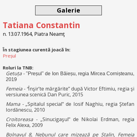
Galerie
Tatiana Constantin
n. 13.07.1964, Piatra Neamţ
În stagiunea curentă joacă în:
Preșul
Roluri la TNB:
Getuța -
"Preșul" de Ion Băieșu, regia Mircea Cornișteanu,
2019
Femeia - “
Înşir’te mărgărite” după Victor Eftimiu, regia şi
versiunea scenică Dan Puric, 2015
Mama -
„Spitalul special" de Iosif Naghiu, regia Ştefan
Iordănescu, 2010
Croitoreasa -
„Sinucigaşul" de Nikolai Erdman, regia
Felix Alexa, 2009
Bolnavul 8, Nebunul care mizează pe Stalin, Femeia