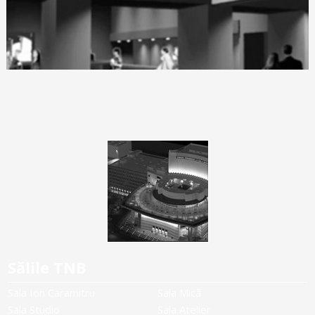
Sălile TNB
Sala Ion Caramitru
Sala Mică
Sala Studio
Sala Atelier