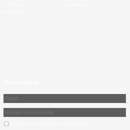
Sala Pictura
Sala Media
Amfiteatru
Newsletter
Sunt de acord cu
Politica de confidentialitate