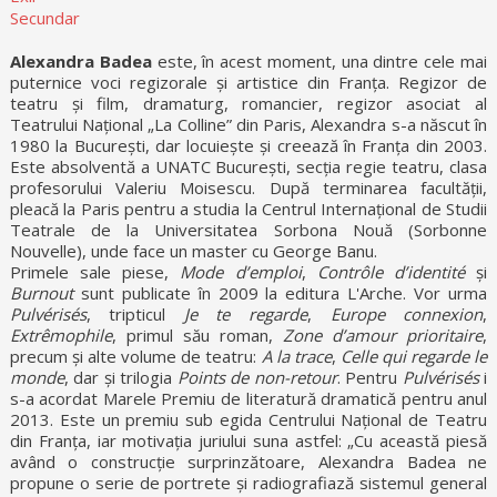
Secundar
Alexandra Badea
este, în acest moment, una dintre cele mai
puternice voci regizorale și artistice din Franța. Regizor de
teatru și film, dramaturg, romancier, regizor asociat al
Teatrului Național „La Colline” din Paris, Alexandra s-a născut în
1980 la București, dar locuiește și creează în Franța din 2003.
Este absolventă a UNATC București, secția regie teatru, clasa
profesorului Valeriu Moisescu. După terminarea facultății,
pleacă la Paris pentru a studia la Centrul Internațional de Studii
Teatrale de la Universitatea Sorbona Nouă (Sorbonne
Nouvelle), unde face un master cu George Banu.
Primele sale piese,
Mode d’emploi
,
Contrôle d’identité
și
Burnout
sunt publicate în 2009 la editura L'Arche. Vor urma
Pulvérisés
, tripticul
Je te regarde
,
Europe connexion
,
Extrêmophile
, primul său roman,
Zone d’amour
prioritaire
,
precum și alte volume de teatru:
A la trace
,
Celle qui regarde le
monde
, dar și trilogia
Points de non-retour
. Pentru
Pulvérisés
i
s-a acordat Marele Premiu de literatură dramatică pentru anul
2013. Este un premiu sub egida Centrului Național de Teatru
din Franța, iar motivația juriului suna astfel: „Cu această piesă
având o construcție surprinzătoare, Alexandra Badea ne
propune o serie de portrete și radiografiază sistemul general