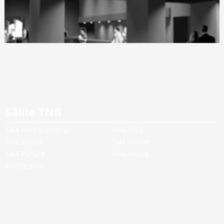
Sălile TNB
Sala Ion Caramitru
Sala Mică
Sala Studio
Sala Atelier
Sala Pictura
Sala Media
Amfiteatru