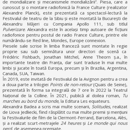
de mondializare și mecanismele mondializării”. Piesa, care a
cunoscut și o montare radiofonică la France Culture (realizator
Alexandre Planck), este prezentată ca spectacol-lectură la
Festivalul de teatru de la Sibiu și este montată la București de
Alexandru Măjeri cu Compania Apollo 111, sub titlul
Pulverizare
. Alexandra este în același timp autoare de ficțiuni
radiofonice pentru postul de radio France Culture, printre ele
numărându-se Red line, Mondes, Europe connexion.
Piesele sale scrise în limba franceză sunt montate în regie
proprie sau sub semnătura unor directori de scenă ca
Frédéric Fishbach, Jonathan Mitchel, Anne Theorn ș.a., în
importante teatre din Franța, dar sunt traduse în mai multe
limbi și jucate în toată Europa, precum și în Brazilia, Argentina,
Canada, SUA, Taiwan.
În 2019, este invitată de Festivalul de la Avignon pentru a crea
a doua parte a trilogiei
Points de non-retour
(Quais de Seine),
prezentată în forma sa integrală de 7 ore în 2022 la Teatrul
Național de la Colline. În 2021, publică al doilea roman,
Tu
marches au bord du monde
, la Editura Les equateurs.
Alexandra Badea a scris mai multe scenarii,
Solitudes
, realizat
de Liova Jedliecki, fiind răsplătit cu mai multe premii și mențiuni
la Festivalurile de film de la Clermont-Ferrand, Barcelona, Alès,
și a realizat scurt-metrajele
24 heures
și
Le monde qui nous
perd
, de asemenea premiate.