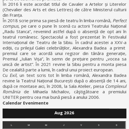
În 2016 îi este acordat titlul de Cavaler a Artelor și Literelor
(Chevalier des Arts et des Lettres) de către Ministerul culturii
din Franța.
În 2018 scrie prima sa piesă de teatru în limba română,
Perfect
compus
, pe care o pune în scenă cu actorii Teatrului Național
„Radu Stanca”, revenind astfel după o absență de opt ani în
teatrul românesc. Spectacolul a fost prezentat în Festivalul
Internațional de Teatru de la Sibiu. În cadrul acestei a XXV-a
ediții, cu prilejul Galei celebriăților, Alexandra Badea a primit
premiul care se acordă unui regizor din tânăra generație,
Premiul „Iulian Vișa”, în semn de prețuire pentru „vocea sa
unică de artist”. În 2021 revine la Sibiu pentru a monta piesa
De cealaltă parte a lumii, în cadrul unui proiect european.
Cu
Exil
, un text scris tot în limba română, Alexandra Badea
revine la Teatrul Național București după o absență de 14 ani,
după ce montase aici, în 2008, la Sala Atelier, piesa
Complexul
România
de Mihaela Michailov, câştigătoare a premiului
UNITER pentru cea mai bună piesă a anului 2006.
Calendar Evenimente
Aug 2026
L
M
M
J
V
S
D