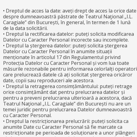
• Dreptul de acces la date: aveți drept de acces la orice date
despre dumneavoastră păstrate de Teatrul Naţional „I.L.
Caragiale” din București, în general, în termen de 1 lună
de la data solicitării.
• Dreptul la rectificarea datelor: puteți solicita modificarea
Datelor cu Caracter Personal incorecte sau incomplete.
• Dreptul la ștergerea datelor: puteți solicita ștergerea
Datelor cu Caracter Personal în anumite situații
menționate în articolul 17 din Regulamentul privind
Protecția Datelor cu Caracter Personal și vom lua toate
măsurile rezonabile pentru informarea celorlalți operatori
care prelucrează datele că ați solicitat ștergerea oricăror
date, copii sau reproduceri ale acestora.
• Dreptul la retragerea consimțământului: puteți retrage
orice consimțământ dat pentru prelucrarea datelor și
pentru a preveni prelucrarea ulterioară a acestora, dacă
Teatrul Naţional „I.L. Caragiale” din București nu are un
temei juridic pentru prelucrarea Datelor dumneavoastră
cu Caracter Personal.
• Dreptul la restricționarea prelucrării: puteți solicita ca
anumite Date cu Caracter Personal să fie marcate ca
restricționate pe perioada de soluționare a unor plângeri