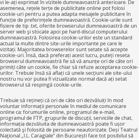
vi le-ați exprimat în vizitele dumneavoastră anterioare. De
asemenea, rețele terțe de publicitate online pot folosi
cookie-uri pentru a putea adapta mesajele publicitare în
funcție de preferințele dumneavoastră. Cookie-urile sunt
fișiere de tip .txt, oferite browserului dumneavoastră de un
server web şi stocate apoi pe hard-discul computerului
dumneavoastră. Folosirea cookie-urilor este un standard
actual la multe dintre site-urile importante pe care le
vizitați. Majoritatea browserelor sunt setate să accepte
cookie-uri. Însă, dacă preferați acest lucru, puteți reseta
browserul dumneavoastră fie să vă anunțe ori de câte ori
primiți câte un cookie, fie chiar să refuze acceptarea cookie-
urilor. Trebuie însă să aflați că unele secțiuni ale site-ului
nostru nu vor putea fi vizualizate normal dacă ați setat
browserul să respingă cookie-urile.
Trebuie să rețineți că ori de câte ori dezvăluiți în mod
voluntar informații personale în mediul de comunicare
online ca: forumurile online, programul de e-mail,
programul de FTP, grupurile de discuții, serviciile de chat,
informația dezvăluita de dumneavoastră poate fi ușor
colectată şi folosită de persoane neautorizate. Deși Teatrul
Naţional „I.L. Caragiale” din București face tot posibilul să