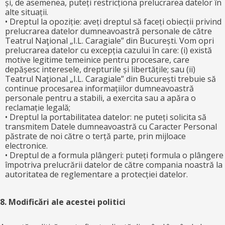
și, de asemenea, puteți restricționa prelucrarea datelor în
alte situații.
• Dreptul la opoziție: aveți dreptul să faceți obiecții privind
prelucrarea datelor dumneavoastră personale de către
Teatrul Naţional „I.L. Caragiale” din București. Vom opri
prelucrarea datelor cu excepția cazului în care: (i) există
motive legitime temeinice pentru procesare, care
depășesc interesele, drepturile și libertățile; sau (ii)
Teatrul Naţional „I.L. Caragiale” din București trebuie să
continue procesarea informațiilor dumneavoastră
personale pentru a stabili, a exercita sau a apăra o
reclamație legală;
• Dreptul la portabilitatea datelor: ne puteți solicita să
transmitem Datele dumneavoastră cu Caracter Personal
păstrate de noi către o terță parte, prin mijloace
electronice.
• Dreptul de a formula plângeri: puteți formula o plângere
împotriva prelucrării datelor de către compania noastră la
autoritatea de reglementare a protecției datelor.
8. Modificări ale acestei politici