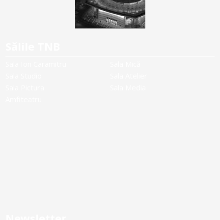
Sălile TNB
Sala Ion Caramitru
Sala Mică
Sala Studio
Sala Atelier
Sala Pictura
Sala Media
Amfiteatru
Newsletter