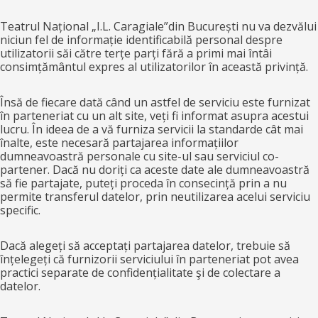
Teatrul Național „I.L. Caragiale”din București nu va dezvălui
niciun fel de informație identificabilă personal despre
utilizatorii săi către terțe parți fără a primi mai întâi
consimțământul expres al utilizatorilor în această privință.
Însă de fiecare dată când un astfel de serviciu este furnizat
în parteneriat cu un alt site, veți fi informat asupra acestui
lucru. În ideea de a vă furniza servicii la standarde cât mai
înalte, este necesară partajarea informațiilor
dumneavoastră personale cu site-ul sau serviciul co-
partener. Dacă nu doriți ca aceste date ale dumneavoastră
să fie partajate, puteți proceda în consecință prin a nu
permite transferul datelor, prin neutilizarea acelui serviciu
specific.
Dacă alegeți să acceptați partajarea datelor, trebuie să
înțelegeți că furnizorii serviciului în parteneriat pot avea
practici separate de confidențialitate şi de colectare a
datelor.