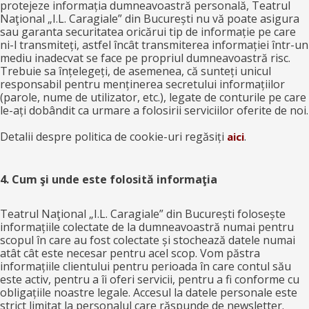
protejeze informația dumneavoastră personală, Teatrul
Naţional „I.L. Caragiale” din București nu vă poate asigura
sau garanta securitatea oricărui tip de informație pe care
ni-l transmiteți, astfel încât transmiterea informației într-un
mediu inadecvat se face pe propriul dumneavoastră risc.
Trebuie sa înțelegeți, de asemenea, că sunteți unicul
responsabil pentru menținerea secretului informațiilor
(parole, nume de utilizator, etc.), legate de conturile pe care
le-ați dobândit ca urmare a folosirii serviciilor oferite de noi.
Detalii despre politica de cookie-uri regăsiți
.
aici
4. Cum şi unde este folosită informaţia
Teatrul Naţional „I.L. Caragiale” din București folosește
informațiile colectate de la dumneavoastră numai pentru
scopul în care au fost colectate și stochează datele numai
atât cât este necesar pentru acel scop. Vom păstra
informațiile clientului pentru perioada în care contul său
este activ, pentru a îi oferi servicii, pentru a fi conforme cu
obligațiile noastre legale. Accesul la datele personale este
strict limitat la personalul care răspunde de newsletter.