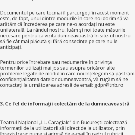
Documentul pe care tocmai îl parcurgeți în acest moment
este, de fapt, unul dintre modurile în care noi dorim să vă
arătăm că încrederea pe care ne-o acordați nu este
unilaterală. La rândul nostru, luăm şi noi toate măsurile
necesare pentru ca vizita dumneavoastră în site-ul nostru
să fie cât mai plăcută şi fără consecințe pe care nu le
anticipați.
Pentru orice întrebare sau nedumerire în privința
termenilor utilizați mai jos sau asupra oricăror alte
probleme legate de modul în care noi înțelegem să păstrăm
confidențialitatea datelor dumneavoatră, vă rugăm să ne
contactați la următoarea adresă de email: gdpr@tnb.ro
3. Ce fel de informaţii colectăm de la dumneavoastră
Teatrul Naţional „I.L. Caragiale” din București colectează
informații de la utilizatorii săi direct de la utilizator, prin
înregistrare: nume şi adresă de e-mail în cadrul rubricii