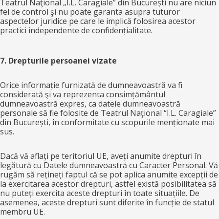
Teatrul Naţional „I.L. Caragiale” din București nu are niciun
fel de control şi nu poate garanta asupra tuturor
aspectelor juridice pe care le implică folosirea acestor
practici independente de confidențialitate.
7. Drepturile persoanei vizate
Orice informație furnizată de dumneavoastră va fi
considerată şi va reprezenta consimțământul
dumneavoastră expres, ca datele dumneavoastră
personale să fie folosite de Teatrul Naţional “I.L. Caragiale”
din București, în conformitate cu scopurile menționate mai
sus.
Dacă vă aflați pe teritoriul UE, aveți anumite drepturi în
legătură cu Datele dumneavoastră cu Caracter Personal. Vă
rugăm să rețineți faptul că se pot aplica anumite excepții de
la exercitarea acestor drepturi, astfel există posibilitatea să
nu puteți exercita aceste drepturi în toate situațiile. De
asemenea, aceste drepturi sunt diferite în funcție de statul
membru UE.