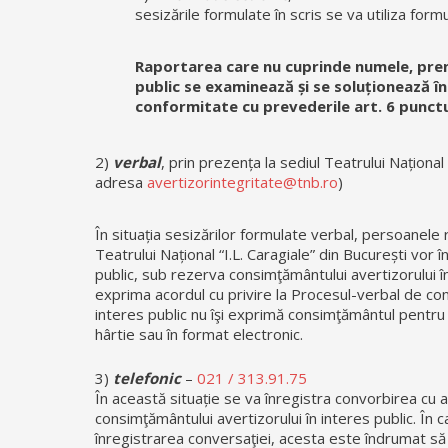
sesizările formulate în scris se va utiliza form
Raportarea care nu cuprinde numele, pren
public se examinează și se soluționează în m
conformitate cu prevederile art. 6 punctu
2)
verbal
, prin prezența la sediul Teatrului Național
adresa
avertizorintegritate@tnb.ro
)
În situația sesizărilor formulate verbal, persoanele
Teatrului Național “I.L. Caragiale” din București vor
public, sub rezerva consimţământului avertizorului în 
exprima acordul cu privire la Procesul-verbal de con
interes public nu îşi exprimă consimţământul pentru 
hârtie sau în format electronic.
3)
telefonic
–
021 / 313.91.75
În această situație se va înregistra convorbirea cu av
consimţământului avertizorului în interes public. În 
înregistrarea conversaţiei, acesta este îndrumat să 