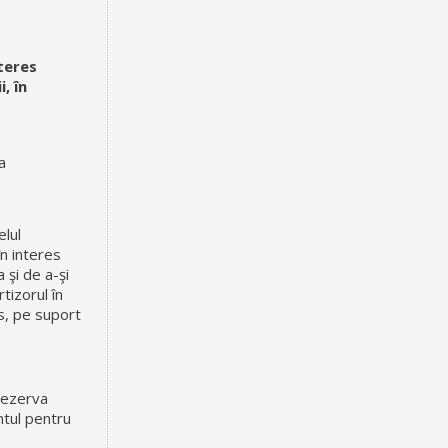
teres
, în
a
elul
în interes
 şi de a-şi
tizorul în
s, pe suport
 rezerva
ntul pentru