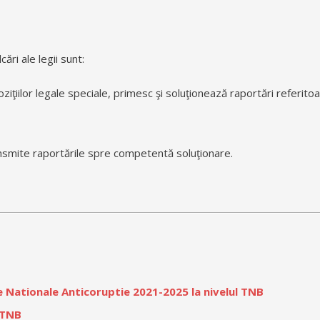
ri ale legii sunt:
spoziţiilor legale speciale, primesc şi soluţionează raportări referitoa
 transmite raportările spre competentă soluţionare.
 Nationale Anticoruptie 2021-2025 la nivelul TNB
l TNB