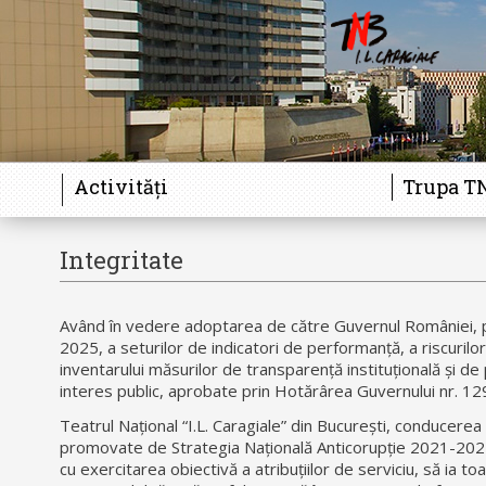
Activități
Trupa T
Integritate
Având în vedere adoptarea de către Guvernul României, p
2025, a seturilor de indicatori de performanță, a riscurilor
inventarului măsurilor de transparență instituțională și de
interes public, aprobate prin Hotărârea Guvernului nr. 1
Teatrul Național “I.L. Caragiale” din București, conducerea și
promovate de Strategia Națională Anticorupție 2021-2025 ș
cu exercitarea obiectivă a atribuțiilor de serviciu, să ia t