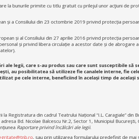
 la bunurile primite cu titlu gratuit cu prilejul unor acţiuni de pro
n și a Consiliului din 23 octombrie 2019 privind protecția persoa
ean și al Consiliului din 27 aprilie 2016 privind protecția persoan
ersonal și privind libera circulație a acestor date și de abrogare a
atelor).
i ale legii, care s-au produs sau care sunt susceptibile să 
ști, au posibilitatea să utilizeze fie canalele interne, fie ce
ilizat pe cele interne, beneficiind în același timp de același
i la Registratura din cadrul Teatrului Național “I.L. Caragiale” din 
la adresa Bd. Nicolae Balcescu Nr.2, Sector 1, Municipiul Bucureşti,
mențiunea
Raportare privind încălcări ale legii
.
egritate@tnb.ro
, sau prin utilizarea formularului predefinit de mai