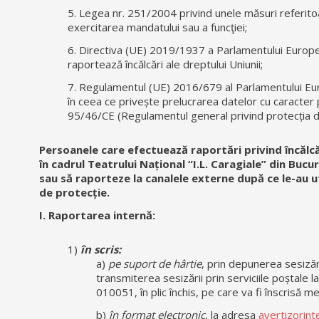
5. Legea nr. 251/2004 privind unele măsuri referitoare
exercitarea mandatului sau a funcţiei;
6. Directiva (UE) 2019/1937 a Parlamentului Europea
raportează încălcări ale dreptului Uniunii;
7. Regulamentul (UE) 2016/679 al Parlamentului Europ
în ceea ce privește prelucrarea datelor cu caracter p
95/46/CE (Regulamentul general privind protecția d
Persoanele care efectuează raportări privind încălcăr
în cadrul Teatrului Național “I.L. Caragiale” din Bucure
sau să raporteze la canalele externe după ce le-au ut
de protecție.
I. Raportarea internă:
1)
în scris:
a)
pe suport de hârtie
, prin depunerea sesizări
transmiterea sesizării prin serviciile poștale 
010051, în plic închis, pe care va fi înscrisă 
b)
în format electronic
, la adresa
avertizorint