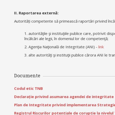
II. Raportarea externă:
Autorități competente să primească raportări privind încălcă
1. autorităţile şi instituţiile publice care, potrivit di
încălcări ale legii, în domeniul lor de competenţă;
2. Agenţia Naţională de Integritate (ANI) -
link
3. alte autorităţi şi instituţii publice cărora ANI le
Documente
Codul etic TNB
Declarație privind asumarea agendei de integritate
Plan de Integritate privind implementarea Strategie
Registrul Riscurilor potentiale de coruptie la nivelu