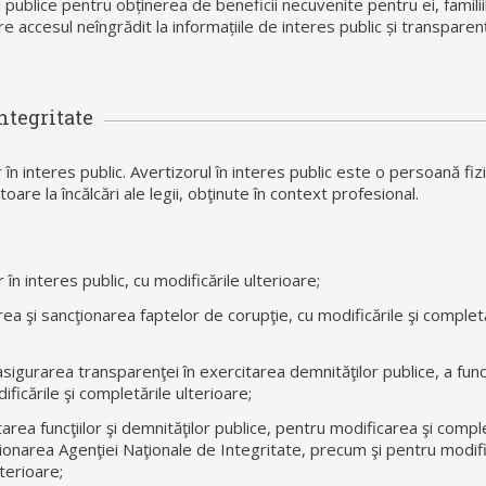
i publice pentru obținerea de beneficii necuvenite pentru ei, familii
 accesul neîngrădit la informațiile de interes public și transparen
ntegritate
 în interes public. Avertizorul în interes public este o persoană fiz
are la încălcări ale legii, obţinute în context profesional.
în interes public, cu modificările ulterioare;
 şi sancţionarea faptelor de corupţie, cu modificările şi completă
igurarea transparenţei în exercitarea demnităţilor publice, a funcţ
ificările şi completările ulterioare;
area funcţiilor şi demnităţilor publice, pentru modificarea şi compl
cţionarea Agenţiei Naţionale de Integritate, precum şi pentru modifi
terioare;