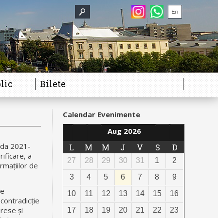
lic
Bilete
Calendar Evenimente
Aug 2026
ada 2021-
L
M
M
J
V
S
D
ificare, a
27
28
29
30
31
1
2
rmațiilor de
3
4
5
6
7
8
9
le
10
11
12
13
14
15
16
contradicție
erese și
17
18
19
20
21
22
23