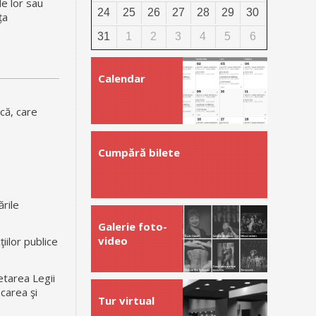
le lor sau
24
25
26
27
28
29
30
ța
31
1
2
3
4
5
6
Calendar
ică, care
Cumpără bilete
rile
Galerie foto-
video
iilor publice
etarea Legii
carea şi
Tur virtual