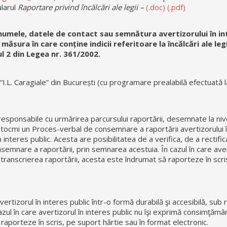
ularul
Raportare privind încălcări ale legii –
(.doc)
(.pdf)
umele, datele de contact sau semnătura avertizorului în in
ăsura în care conține indicii referitoare la încălcări ale legii
l 2 din Legea nr. 361/2002.
 “I.L. Caragiale” din București (cu programare prealabilă efectuată l
 responsabile cu urmărirea parcursului raportării, desemnate la niv
 întocmi un Proces-verbal de consemnare a raportării avertizorului 
interes public. Acesta are posibilitatea de a verifica, de a rectifica
semnare a raportării, prin semnarea acestuia. În cazul în care aver
transcrierea raportării, acesta este îndrumat să raporteze în scri
ertizorul în interes public într-o formă durabilă şi accesibilă, sub
cazul în care avertizorul în interes public nu îşi exprimă consimţămâ
raporteze în scris, pe suport hârtie sau în format electronic.