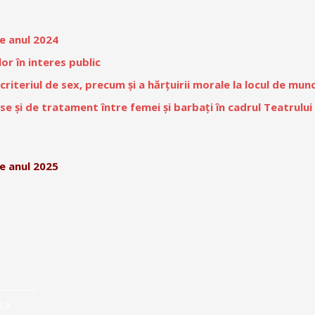
e anul 2024
or în interes public
riteriul de sex, precum și a hărțuirii morale la locul de mun
nse și de tratament între femei și barbați în cadrul Teatrului
e anul 2025
că