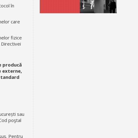
tocol în
nelor care
elor fizice
 Directivei
se producă
le externe,
 standard
București sau
 Cod poştal
 sus. Pentru