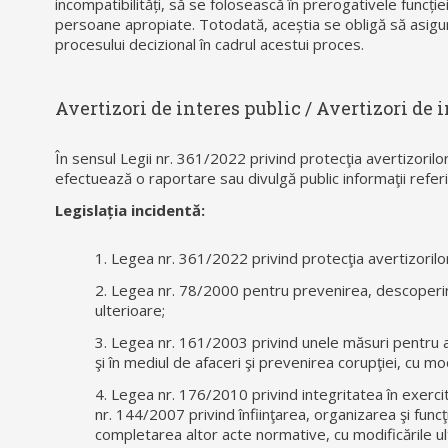
incompatibilități, să se folosească în prerogativele funcție
persoane apropiate. Totodată, aceștia se obligă să asigure
procesului decizional în cadrul acestui proces.
Avertizori de interes public / Avertizori de i
În sensul Legii nr. 361/2022 privind protecţia avertizorilor
efectuează o raportare sau divulgă public informaţii referito
Legislația incidentă:
1. Legea nr. 361/2022 privind protecţia avertizorilor 
2. Legea nr. 78/2000 pentru prevenirea, descoperirea
ulterioare;
3. Legea nr. 161/2003 privind unele măsuri pentru as
şi în mediul de afaceri şi prevenirea corupţiei, cu mod
4. Legea nr. 176/2010 privind integritatea în exercit
nr. 144/2007 privind înfiinţarea, organizarea şi fun
completarea altor acte normative, cu modificările ul