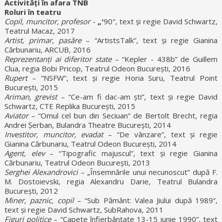
Activități în afara TNB
Roluri în teatru
Copil, muncitor, profesor
-
„'
90", text și regie David Schwartz,
Teatrul Macaz, 2017
Artist, primar, pasăre
– “ArtistsTalk”, text și regie Gianina
Cărbunariu, ARCUB, 2016
Reprezentanți ai diferitor state
– “Kepler - 438b” de Guillem
Clua, regia Bobi Pricop, Teatrul Odeon București, 2016
Rupert
– “NSFW”, text și regie Horia Suru, Teatrul Point
București, 2015
Ariman, grevist
– “Ce-am fi dac-am ști”, text și regie David
Schwartz, CTE Replika București, 2015
Aviator
– “Omul cel bun din Seciuan” de Bertolt Brecht, regia
Andrei Șerban, Bulandra Theatre București, 2014
Investitor, muncitor, evadat
– “De vânzare”, text și regie
Gianina Cărbunariu, Teatrul Odeon București, 2014
Agent, elev
– “Tipografic majuscul”, text și regie Gianina
Cărbunariu, Teatrul Odeon București, 2013
Serghei
Alexandrovici
– „Însemnările unui necunoscut” după F.
M. Dostoievski, regia Alexandru Darie, Teatrul Bulandra
București, 2012
Miner, paznic, copil
– “Sub Pământ: Valea Jiului după 1989”,
text și regie David Schwartz, SubRahova, 2011
Figuri politice
– “Capete înfierbântate 13-15 iunie 1990”, text