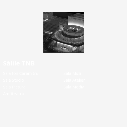
Sălile TNB
Sala Ion Caramitru
Sala Mică
Sala Studio
Sala Atelier
Sala Pictura
Sala Media
Amfiteatru