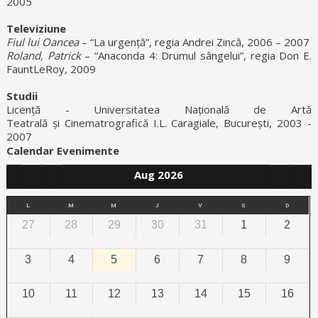
2005
Televiziune
Fiul lui Oancea
– “La urgență”, regia Andrei Zincă, 2006 – 2007
Roland, Patrick
– “Anaconda 4: Drumul sângelui”, regia Don E.
FauntLeRoy, 2009
Studii
Licență - Universitatea Națională de Artă
Teatrală și Cinematrografică I.L. Caragiale, București, 2003 -
2007
Calendar Evenimente
Aug 2026
L
M
M
J
V
S
D
27
28
29
30
31
1
2
3
4
5
6
7
8
9
10
11
12
13
14
15
16