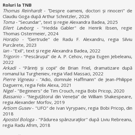
Roluri la TNB
Thomas Reinhardt - "
Despre oameni, doctori și rinoceri" de
Claudiu Goga după Arthur Schnitzler, 2026
Toma -
"Secundar", text și regie Alexandra Badea, 2025
Eilert Løvborg -
"Hedda Gabler" de Henrik Ibsen, regie
Thomas Ostermeier, 2024
Horațio - "
Gertrude" de Radu F. Alexandru, regia Silviu
Purcărete, 2023
Ian -
"Exil", text și regie Alexandra Badea, 2022
Trigorin -
"Pescărușul" de A. P. Cehov, regia Eugen Jebeleanu,
2022
Arkadi -
“Părinți și copii” de Brian Friel, dramatizare după
romanul lui Turgheniev, regia Vlad Massaci, 2022
Pierre Vigneau
- "Adio, domnule Haffmann" de Jean-Philippe
Daguerre, regia Felix Alexa, 2021
Nigel
- "Beginners" de Tim Crouch, regia Bobi Pricop, 2020
Bassanio
- “Neguțătorul din Veneția” de William Shakespeare,
regia Alexander Morfov, 2019
Artiom Gusev
- "UFO" de Ivan Vyrypaev, regia Bobi Pricop, din
2018
Apostol Bologa
- "Pădurea spânzuraţilor" după Liviu Rebreanu,
regia Radu Afrim, 2018