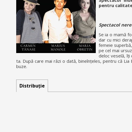
Spectacol ind
pentru calitate
Spectacol nere
Se ia o mamă foa
dar cu mici dera
femeie superbă, 
pe cel mai ursuz
deloc veselă, îț
ta. După care mai râzi o dată, bineînțeles, pentru că Li
buze.
Distribuție