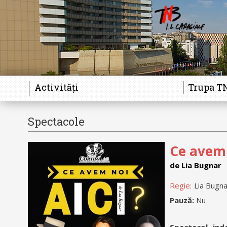
Activități
Trupa T
Spectacole
Ce avem 
de Lia Bugnar
Regie:
Lia Bugna
Pauză:
Nu