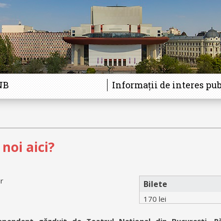
NB
Informații de interes pub
noi aici?
r
Bilete
170 lei