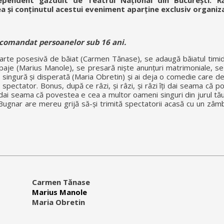
ependent găzduit de Teatrul Național din București. R
a și conținutul acestui eveniment aparține exclusiv organiza
comandat persoanelor sub 16 ani.
rte posesivă de băiat (Carmen Tănase), se adaugă băiatul timid,
paje (Marius Manole), se presară niște anunțuri matrimoniale, se
singură și disperată (Maria Obretin) și ai deja o comedie care d
 spectator. Bonus, după ce râzi, și râzi, și râzi îți dai seama că 
i dai seama că povestea e cea a multor oameni singuri din jurul tău
a Bugnar are mereu grijă să-și trimită spectatorii acasă cu un z
Carmen Tănase
Marius Manole
Maria Obretin