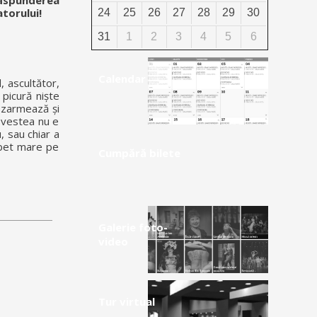
ăspunderea
torului!
24
25
26
27
28
29
30
31
1
2
3
4
5
6
Calendar
 ascultător,
 picură niște
ezarmează și
povestea nu e
, sau chiar a
âmbet mare pe
Cumpără bilete
Galerie foto-
video
Tur virtual