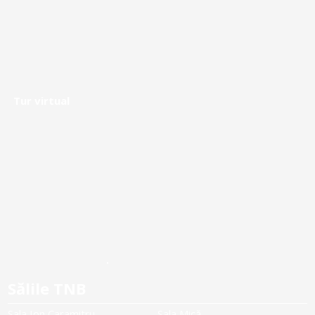
Tur virtual
Sălile TNB
Sala Ion Caramitru
Sala Mică