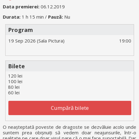
Data premierei:
06.12.2019
Durata:
1 h 15 min /
Pauză:
Nu
Program
19 Sep 2026 (Sala Pictura)
19:00
Bilete
120 lei
100 lei
80 lei
60 lei
Cumpără bilete
O neașteptată poveste de dragoste se dezvăluie acolo unde
suntem prea obișnuiți să vedem doar neajunsurile, într-o
realitate pe care doar visul pare că o mai face suportabilă. Dar