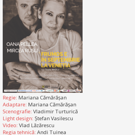
Regie:
Mariana Cămărășan
Adaptare:
Mariana Cămărășan
Scenografie:
Vladimir Turturică
Light design:
Ștefan Vasilescu
Video:
Vlad Lăzărescu
Regia tehnică:
Andi Tuinea