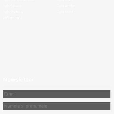
Sala Studio
Sala Atelier
Sala Pictura
Sala Media
Amfiteatru
Newsletter