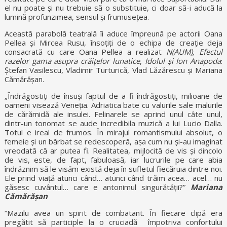
el nu poate și nu trebuie să o substituie, ci doar să-i aducă la
lumină profunzimea, sensul și frumusețea.
Această parabolă teatrală îi aduce împreună pe actorii Oana
Pellea și Mircea Rusu, însoțiți de o echipa de creație deja
consacrată cu care Oana Pellea a realizat
N(AUM),
Efectul
razelor gama asupra crăițelor lunatice
,
Idolul și Ion Anapoda
:
Ștefan Vasilescu, Vladimir Turturică, Vlad Lăzărescu și Mariana
Cămărășan.
„Îndrăgostiți de însuși faptul de a fi îndrăgostiți, milioane de
oameni visează Veneția. Adriatica bate cu valurile sale malurile
de cărămidă ale insulei. Felinarele se aprind unul câte unul,
dintr-un tonomat se aude incredibila muzică a lui Lucio Dalla.
Totul e ireal de frumos. În mirajul romantismului absolut, o
femeie și un bărbat se redescoperă, așa cum nu și-au imaginat
vreodată că ar putea fi. Realitatea, mijlocită de vis și dincolo
de vis, este, de fapt, fabuloasă, iar lucrurile pe care abia
îndrăznim să le visăm există deja în sufletul fiecăruia dintre noi.
Ele prind viață atunci când… atunci când trăim acea… acel… nu
găsesc cuvântul… care e antonimul singurătății?”
Mariana
Cămărășan
“Mazilu avea un spirit de combatant. În fiecare clipă era
pregătit să participle la o cruciadă împotriva confortului