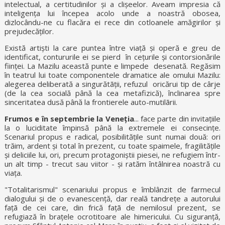
intelectual, a certitudinilor și a clișeelor. Aveam impresia că
inteligența lui începea acolo unde a noastră obosea,
dizlocându-ne cu flacăra ei rece din cotloanele amăgirilor și
prejudecăților.
Există artiști la care puntea între viață și operă e greu de
identificat, contururile ei se pierd în cețurile și contorsionările
ființei. La Mazilu această punte e limpede desenată. Regăsim
în teatrul lui toate componentele dramatice ale omului Mazilu:
alegerea deliberată a singurătãții, refuzul oricărui tip de cârje
(de la cea socială până la cea metafizică), înclinarea spre
sinceritatea dusă până la frontierele auto-mutilãrii.
Frumos e în septembrie la Veneția
... face parte din invitațiile
la o luciditate împinsă până la extremele ei consecințe.
Scenariul propus e radical, posibilitățile sunt numai două: ori
trăim, ardent și total în prezent, cu toate spaimele, fragilitățile
și deliciile lui, ori, precum protagoniștii piesei, ne refugiem într-
un alt timp - trecut sau viitor - și ratăm întâlnirea noastră cu
viața.
"Totalitarismul" scenariului propus e îmblânzit de farmecul
dialogului și de o evanescență, dar reală tandrețe a autorului
fațã de cei care, din frică fațã de nemilosul prezent, se
refugiază în brațele ocrotitoare ale himericului. Cu siguranță,