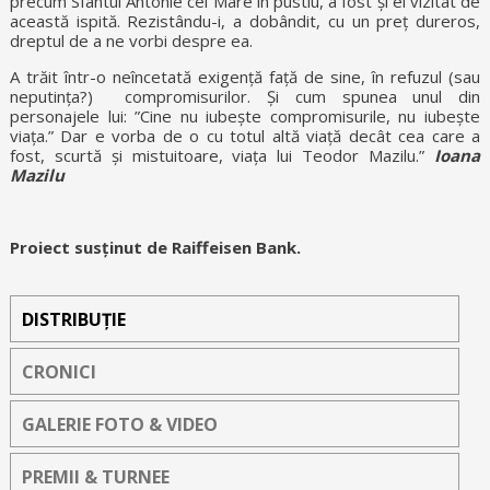
precum Sfântul Antonie cel Mare în pustiu, a fost și el vizitat de
această ispită. Rezistându-i, a dobândit, cu un preț dureros,
dreptul de a ne vorbi despre ea.
A trăit într-o neîncetată exigență față de sine, în refuzul (sau
neputința?) compromisurilor. Și cum spunea unul din
personajele lui: ”Cine nu iubește compromisurile, nu iubește
viața.” Dar e vorba de o cu totul altă viață decât cea care a
fost, scurtă și mistuitoare, viața lui Teodor Mazilu.”
Ioana
Mazilu
Proiect susținut de Raiffeisen Bank.
DISTRIBUȚIE
CRONICI
GALERIE FOTO & VIDEO
PREMII & TURNEE