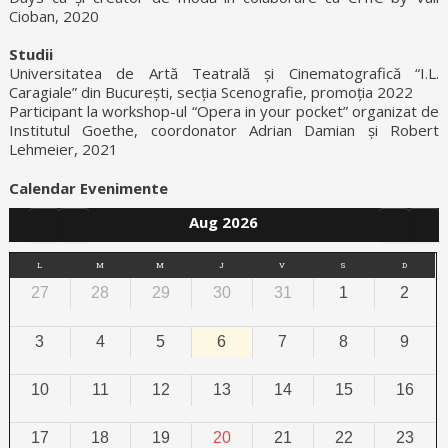
Cioban, 2020
Studii
Universitatea de Artă Teatrală și Cinematografică “I.L.
Caragiale” din București, secția Scenografie, promoția 2022
Participant la workshop-ul “Opera in your pocket” organizat de
Institutul Goethe, coordonator Adrian Damian și Robert
Lehmeier, 2021
Calendar Evenimente
Aug 2026
L
M
M
J
V
S
D
27
28
29
30
31
1
2
3
4
5
6
7
8
9
10
11
12
13
14
15
16
17
18
19
20
21
22
23