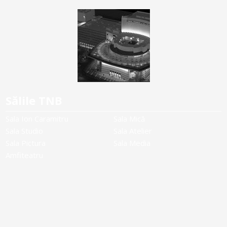
Sălile TNB
Sala Ion Caramitru
Sala Mică
Sala Studio
Sala Atelier
Sala Pictura
Sala Media
Amfiteatru