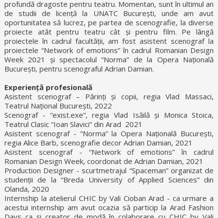
profundă dragoste pentru teatru. Momentan, sunt în ultimul an
de studii de licență la UNATC București, unde am avut
oportunitatea să lucrez, pe partea de scenografie, la diverse
proiecte atât pentru teatru cât și pentru film. Pe lângă
proiectele în cadrul facultății, am fost asistent scenograf la
proiectele “Network of emotions” în cadrul Romanian Design
Week 2021 și spectacolul “Norma” de la Opera Națională
București, pentru scenograful Adrian Damian.
Experiență profesională
Asistent scenograf – Părinți și copii, regia Vlad Massaci,
Teatrul Național București, 2022
Scenograf - “exist.exe”, regia Vlad Isăilă și Monica Stoica,
Teatrul Clasic “Ioan Slavici” din Arad 2021
Asistent scenograf - “Norma” la Opera Națională București,
regia Alice Barb, scenografie decor Adrian Damian, 2021
Asistent scenograf - “Network of emotions” în cadrul
Romanian Design Week, coordonat de Adrian Damian, 2021
Production Designer - scurtmetrajul “Spaceman” organizat de
studenții de la “Breda University of Applied Sciences” din
Olanda, 2020
Internship la atelierul CHIC by Vali Cioban Arad - ca urmare a
acestui internship am avut ocazia să particip la Arad Fashion
Days ca și creator de modă în colaborare cu CHIC by Vali