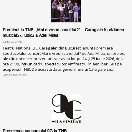
Premieră la TNB: „Mai e vreun candidat?” – Caragiale în viziunea
muzicală și ludică a Adei Milea
24 Iunie 2026
Teatrul Național „I.L. Caragiale” din București anunță premiera
spectacolului-concert Mai e vreun candidat? de Ada Milea, un proiect
ale cărui prime reprezentații vor avea loc pe 24 și 25 iunie 2026, de la
ora 21:30, într-un cadru spectaculos: Amfiteatrul în aer liber (Sus pe
acoperișul TNB). De această dată, geniul marelui Caragiale se...
Citește mai mult >
Preselecția concursului 9G la TNB