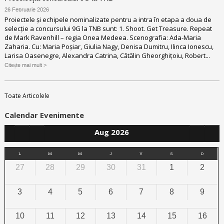
26 Februarie 2026
Proiectele și echipele nominalizate pentru a intra în etapa a doua de
selecție a concursului 9G la TNB sunt: 1. Shoot. Get Treasure. Repeat
de Mark Ravenhill – regia Onea Medeea. Scenografia: Ada-Maria
Zaharia. Cu: Maria Poșiar, Giulia Nagy, Denisa Dumitru, Ilinca Ionescu,
Larisa Oasenegre, Alexandra Catrina, Cătălin Gheorghițoiu, Robert...
Citește mai mult >
Toate Articolele
Calendar Evenimente
Aug 2026
L
M
M
J
V
S
D
27
28
29
30
31
1
2
3
4
5
6
7
8
9
10
11
12
13
14
15
16