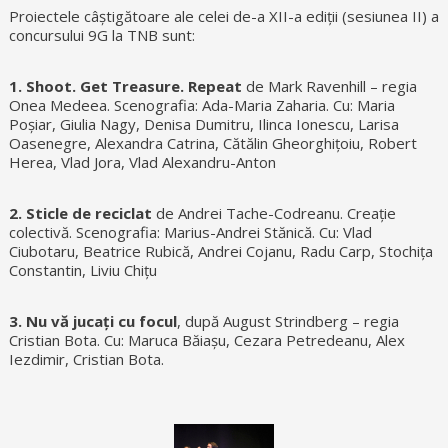
Proiectele câștigătoare ale celei de-a XII-a ediții (sesiunea II) a
concursului 9G la TNB sunt:
1. Shoot. Get Treasure. Repeat
de Mark Ravenhill – regia
Onea Medeea. Scenografia: Ada-Maria Zaharia. Cu: Maria
Poșiar, Giulia Nagy, Denisa Dumitru, Ilinca Ionescu, Larisa
Oasenegre, Alexandra Catrina, Cătălin Gheorghițoiu, Robert
Herea, Vlad Jora, Vlad Alexandru-Anton
2. Sticle de reciclat
de Andrei Tache-Codreanu. Creație
colectivă. Scenografia: Marius-Andrei Stănică. Cu: Vlad
Ciubotaru, Beatrice Rubică, Andrei Cojanu, Radu Carp, Stochița
Constantin, Liviu Chițu
3. Nu vă jucați cu focul
, după August Strindberg – regia
Cristian Bota. Cu: Maruca Băiașu, Cezara Petredeanu, Alex
Iezdimir, Cristian Bota.