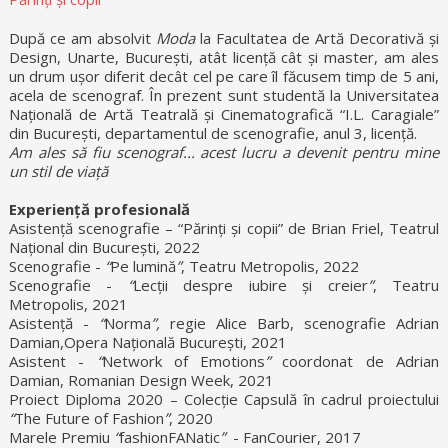
După ce am absolvit
Moda
la Facultatea de Artă Decorativă și
Design, Unarte, București, atât licență cât și master, am ales
un drum ușor diferit decât cel pe care îl făcusem timp de 5 ani,
acela de scenograf. În prezent sunt studentă la Universitatea
Națională de Artă Teatrală și Cinematografică “I.L. Caragiale”
din București, departamentul de scenografie, anul 3, licență.
Am ales să fiu scenograf... acest lucru a devenit pentru mine
un stil de viață
Experiență profesională
Asistență scenografie – “Părinți și copii” de Brian Friel, Teatrul
Național din București, 2022
Scenografie -
“
Pe lumină
”
, Teatru Metropolis, 2022
Scenografie -
“
Lecții despre iubire și creier
”
, Teatru
Metropolis, 2021
Asistență -
“
Norma
”,
regie Alice Barb, scenografie Adrian
Damian,Opera Națională București, 2021
Asistent -
“
Network of Emotions
”
coordonat de Adrian
Damian, Romanian Design Week, 2021
Proiect Diploma 2020 – Colecție Capsulă în cadrul proiectului
“
The Future of Fashion
”
, 2020
Marele Premiu
“
fashionFANatic
”
- FanCourier, 2017