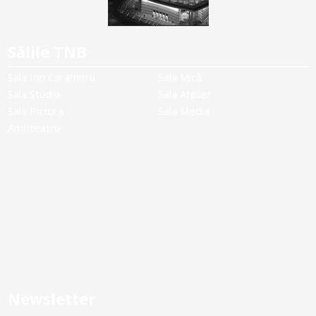
Sălile TNB
Sala Ion Caramitru
Sala Mică
Sala Studio
Sala Atelier
Sala Pictura
Sala Media
Amfiteatru
Newsletter