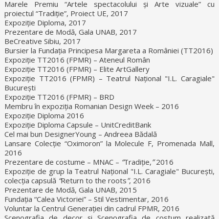
Marele Premiu “Artele spectacolului și Arte vizuale” cu
proiectul “Tradiție”, Proiect UE, 2017
Expoziție Diploma, 2017
Prezentare de Modă, Gala UNAB, 2017
BeCreative Sibiu, 2017
Bursier la Fundația Principesa Margareta a României (TT2016)
Expoziție TT2016 (FPMR) – Ateneul Român
Expoziție TT2016 (FPMR) – Elite ArtGallery
Expoziție TT2016 (FPMR) – Teatrul Național "I.L. Caragiale"
București
Expoziție TT2016 (FPMR) – BRD
Membru în expoziția Romanian Design Week – 2016
Expoziție Diploma 2016
Expoziție Diploma Capsule – UnitCreditBank
Cel mai bun DesignerYoung – Andreea Bădală
Lansare Colecție “Oximoron” la Molecule F, Promenada Mall,
2016
Prezentare de costume – MNAC –
“
Tradiție,
”
2016
Expoziție de grup la Teatrul Național "I.L. Caragiale" București,
colecția capsulă
“
Return to the roots
”
, 2016
Prezentare de Modă, Gala UNAB, 2015
Fundația “Calea Victoriei” – Stil Vestimentar, 2016
Voluntar la Centrul Generației din cadrul FPMR, 2016
Scenografia de decor și Scenografia de costum realizată