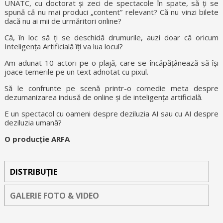
UNATC, cu doctorat și zeci de spectacole în spate, să ți se
spună că nu mai produci „content” relevant? Că nu vinzi bilete
dacă nu ai mii de urmăritori online?
Că, în loc să ți se deschidă drumurile, auzi doar că oricum
Inteligența Artificială îți va lua locul?
Am adunat 10 actori pe o plajă, care se încăpățânează să își
joace temerile pe un text adnotat cu pixul.
Să le confrunte pe scenă printr-o comedie meta despre
dezumanizarea indusă de online și de inteligența artificială.
E un spectacol cu oameni despre deziluzia AI sau cu AI despre
deziluzia umană?
O producție ARFA
DISTRIBUȚIE
GALERIE FOTO & VIDEO