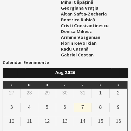
Mihai Căpățînă
Georgiana Vrațiu
Altan Safta-Zecheria
Beatrice Rubică
Cristi Constantinescu
Denisa Mikesz
Armine Vosganian
Florin Kevorkian
Radu Catană
Gabriel Costan
Calendar Evenimente
Aug 2026
L
M
M
J
V
S
D
27
28
29
30
31
1
2
3
4
5
6
7
8
9
10
11
12
13
14
15
16