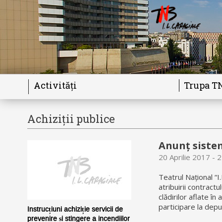
Activități
Trupa T
Achiziții publice
Anunț siste
20 Aprilie 2017 - 2
Teatrul Național “I
atribuirii contractu
clădirilor aflate în
participare la dep
Instrucțiuni achiziție servicii de
prevenire și stingere a incendiilor