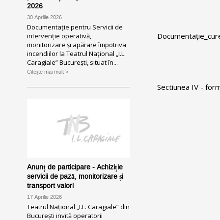
2026
30 Aprilie 2026
Documentație pentru Servicii de
Documentație_cure
intervenție operativă,
monitorizare și apărare împotriva
incendiilor la Teatrul Național „I.L.
Caragiale” București, situat în...
Citește mai mult >
Sectiunea IV - for
Anunț de participare - Achiziție
servicii de pază, monitorizare și
transport valori
17 Aprilie 2026
Teatrul Național „I.L. Caragiale” din
București invită operatorii