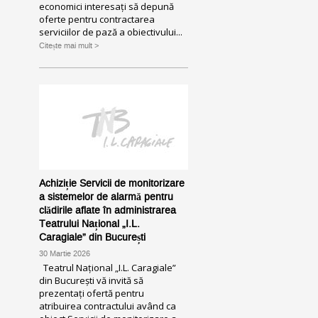
economici interesați să depună
oferte pentru contractarea
serviciilor de pază a obiectivului...
Citește mai mult >
Achiziție Servicii de monitorizare
a sistemelor de alarmă pentru
clădirile aflate în administrarea
Teatrului Național „I.L.
Caragiale” din București
30 Martie 2026
Teatrul Național „I.L. Caragiale”
din București vă invită să
prezentați ofertă pentru
atribuirea contractului având ca