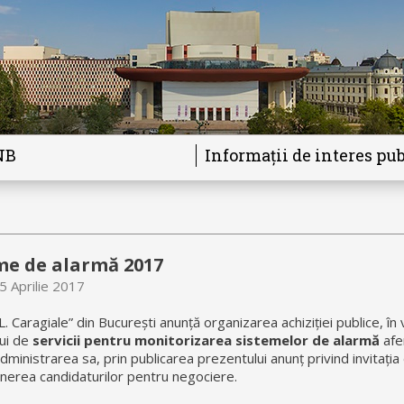
NB
Informații de interes pub
me de alarmă 2017
5 Aprilie 2017
.L. Caragiale” din București anunță organizarea achiziției publice, î
lui de
servicii pentru monitorizarea sistemelor de alarmă
afe
 administrarea sa, prin publicarea prezentului anunț privind invitația
unerea candidaturilor pentru negociere.