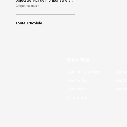
obiect Servicii de monitorizare a...
Citește mai mult >
Toate Articolele
Sălile TNB
Sala Ion Caramitru
Sala Mi
Sala Studio
Sala At
Sala Pictura
Sala M
Amfiteatru