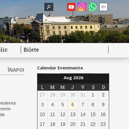
lic
Bilete
Calendar Evenimente
ÎNAPOI
Aug 2026
L
M
M
J
V
S
D
27
28
29
30
31
1
2
n vederea
3
4
5
6
7
8
9
rente
 de
10
11
12
13
14
15
16
17
18
19
20
21
22
23