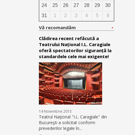
24
25
26
27
28
29
30
31
1
2
3
4
5
6
Vă recomandăm
•
Clădirea recent refăcută a
Teatrului Național I.L. Caragiale
oferă spectatorilor siguranță la
standardele cele mai exigente!
14 Noiembrie 2015
Teatrul Naţional "I.L. Caragiale" din
Bucureşti a solicitat conform
prevederilor legale în...