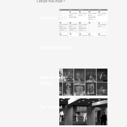
Citește mai mult >
Calendar
Cumpără bilete
Galerie foto-
video
Tur virtual