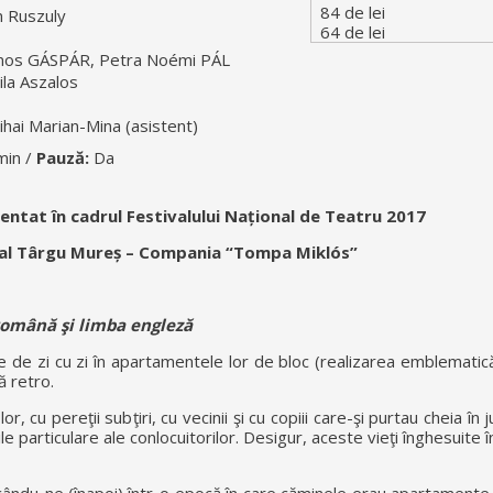
84 de lei
n Ruszuly
64 de lei
mos GÁSPÁR, Petra Noémi PÁL
ila Aszalos
ihai Marian-Mina (asistent)
min /
Pauză:
Da
entat în cadrul Festivalului Național de Teatru 2017
nal Târgu Mureș – Compania “Tompa Miklós”
română şi limba engleză
te de zi cu zi în apartamentele lor de bloc (realizarea emblematic
ă retro.
r, cu pereţii subţiri, cu vecinii şi cu copiii care-şi purtau cheia în j
le particulare ale conlocuitorilor. Desigur, aceste vieţi înghesuite î