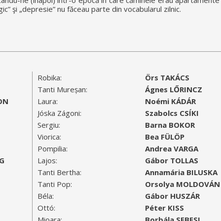
ându-ne (înapoi) într-o epocă în care căminele erau apartamente 
gic” şi „depresie” nu făceau parte din vocabularul zilnic.
Robika:
Örs TAKÁCS
Tanti Mureșan:
Ágnes LŐRINCZ
MON
Laura:
Noémi KÁDÁR
Jóska Zágoni:
Szabolcs CSÍKI
Sergiu:
Barna BOKOR
Viorica:
Bea FÜLÖP
Pompilia:
Andrea VARGA
G
Lajos:
Gábor TOLLAS
Tanti Bertha:
Annamária BILUSKA
Tanti Pop:
Orsolya MOLDOVÁN
Béla:
Gábor HUSZÁR
Ottó:
Péter KISS
Mioara:
Borbála SEBESI