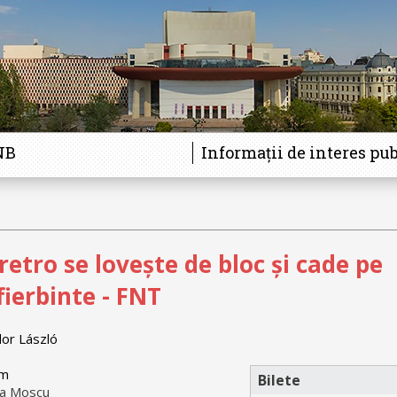
NB
Informații de interes pub
retro se lovește de bloc și cade pe
fierbinte - FNT
or László
im
Bilete
na Moscu