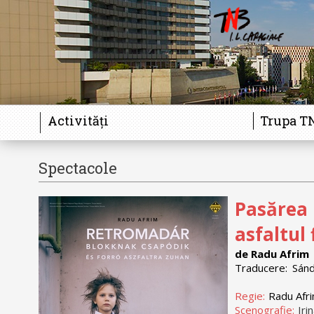
Activități
Trupa T
Spectacole
Pasărea 
asfaltul 
de Radu Afrim
Traducere:
Sánd
Regie:
Radu Afr
Scenografie:
Iri