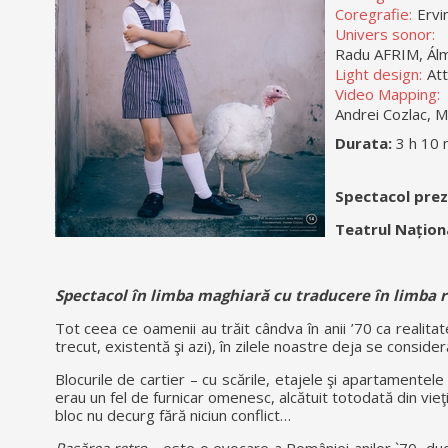
Coregrafie:
Ervi
Univers sonor:
Radu AFRIM, Ál
Light design:
Att
Video Mapping:
Andrei Cozlac, M
Durata:
3 h 10 
Spectacol prez
Teatrul Națio
Spectacol în limba maghiară cu traducere în limba 
Tot ceea ce oamenii au trăit cândva în anii ’70 ca realita
trecut, existentă şi azi), în zilele noastre deja se consider
Blocurile de cartier – cu scările, etajele şi apartamentele lo
erau un fel de furnicar omenesc, alcătuit totodată din vieţi
bloc nu decurg fără niciun conflict…