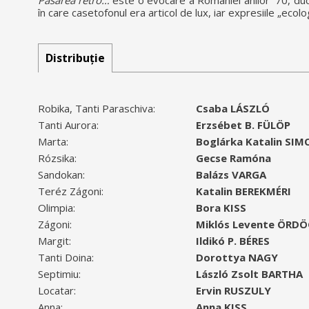
Pasărea retro…
este o evocare a României anilor `70, duc
în care casetofonul era articol de lux, iar expresiile „ecolo
Distribuție
Robika, Tanti Paraschiva:
Csaba LÁSZLÓ
Tanti Aurora:
Erzsébet B. FÜLÖP
Marta:
Boglárka Katalin SI
Rózsika:
Gecse Ramóna
Sandokan:
Balázs VARGA
Teréz Zágoni:
Katalin BEREKMÉRI
Olimpia:
Bora KISS
Zágoni:
Miklós Levente ÖRDÖ
Margit:
Ildikó P. BÉRES
Tanti Doina:
Dorottya NAGY
Septimiu:
László Zsolt BARTHA
Locatar:
Ervin RUSZULY
Anna:
Anna KISS