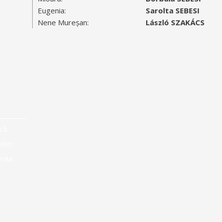
Eugenia:
Sarolta SEBESI
Nene Mureșan:
László SZAKÁCS
că
elier
edia