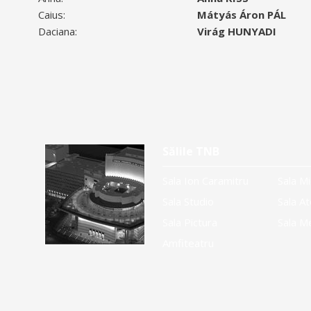
Caius:
Mátyás Áron PÁL
Daciana:
Virág HUNYADI
Sălile TNB
Sala Ion Caramitru
Sala Mi
Sala Studio
Sala At
Sala Pictura
Sala M
Amfiteatru