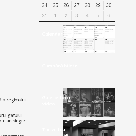
24
25
26
27
28
29
30
31
1
2
3
4
5
6
Calendar
Cumpără bilete
Galerie foto-
ă a regimului
video
urul gâtului –
ntr-un singur
Tur virtual