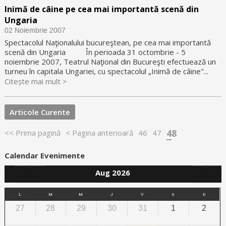
Inimă de câine pe cea mai importantă scenă din
Ungaria
02 Noiembrie 2007
Spectacolul Naţionalului bucureştean, pe cea mai importantă
scenă din Ungaria În perioada 31 octombrie - 5
noiembrie 2007, Teatrul Naţional din Bucureşti efectuează un
turneu în capitala Ungariei, cu spectacolul „Inimă de câine"...
Citește mai mult >
Articole Curente
48
<< Prima pagină
< Pagina anterioară
46
47
Calendar Evenimente
Aug 2026
L
M
M
J
V
S
D
27
28
29
30
31
1
2