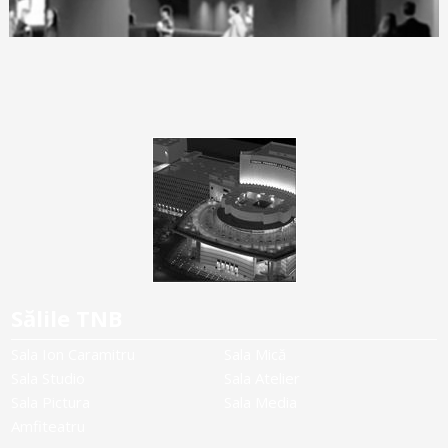
Sălile TNB
Sala Ion Caramitru
Sala Mică
Sala Studio
Sala Atelier
Sala Pictura
Sala Media
Amfiteatru