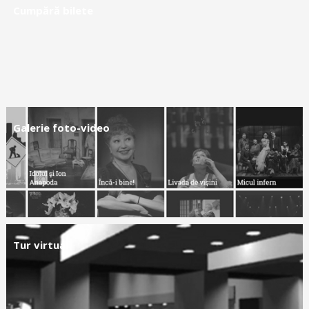
Cumpără bilete
Galerie foto-video
Tur virtual