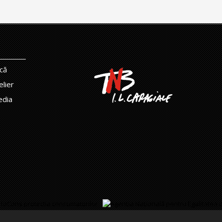
că
elier
edia