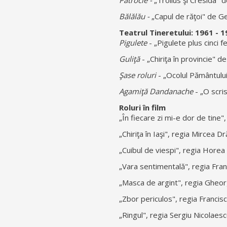
Patrocle -
„Troilus şi Cresida" 
Bălălău
-
„Capul de răţoi" de Ge
Teatrul Tineretului: 1961 - 
Pigulete
- „Pigulete plus cinci 
Guliţă
- „Chiriţa în provincie" 
Şase roluri
- „Ocolul Pământulu
Agamiţă Dandanache
- „O scris
Roluri în film
„În fiecare zi mi-e dor de tine
„Chiriţa în Iaşi", regia Mircea 
„Cuibul de viespi", regia Hore
„Vara sentimentală", regia Fra
„Masca de argint", regia Gheor
„Zbor periculos", regia Franci
„Ringul", regia Sergiu Nicolaes