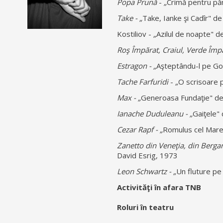
Popa Prună
-
„
Crimă pentru pă
Take -
„
Take, Ianke şi Cadîr" d
Kostiliov -
„
Azilul de noapte" d
Roş Împărat, Craiul, Verde Împă
Estragon -
„
Aşteptându-l pe Go
Tache Farfuridi
-
„
O scrisoare p
Max -
„
Generoasa Fundaţie" de
Ianache Duduleanu -
„
Gaiţele"
Cezar Rapf -
„
Romulus cel Mare
Zanetto din Veneţia, din Berga
David Esrig, 1973
Leon Schwartz - „
Un fluture pe
Activităţi în afara TNB
Roluri în teatru