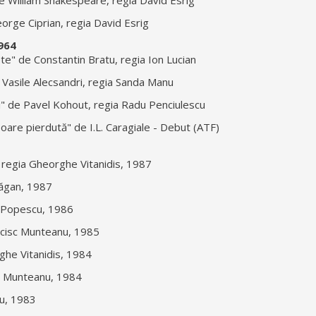
de William Shakespeare, regia David Esrig
orge Ciprian, regia David Esrig
1964
fete" de Constantin Bratu, regia Ion Lucian
de Vasile Alecsandri, regia Sanda Manu
i" de Pavel Kohout, regia Radu Penciulescu
oare pierdută" de I.L. Caragiale - Debut (ATF)
", regia Gheorghe Vitanidis, 1987
Drăgan, 1987
a Popescu, 1986
ncisc Munteanu, 1985
ghe Vitanidis, 1984
sc Munteanu, 1984
cu, 1983