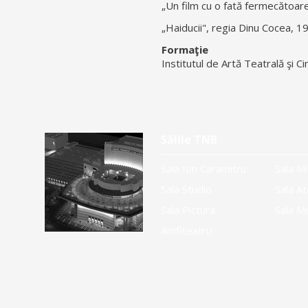
„Un film cu o fată fermecătoare
„Haiducii", regia Dinu Cocea, 1
Formaţie
Institutul de Artă Teatrală şi 
Sălile TNB
Sala Ion Caramitru
Sala Mi
Sala Studio
Sala At
Sala Pictura
Sala M
Amfiteatru