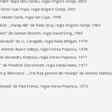
mânt" după Dinu Săraru, regia Grigore Gonţa, 2002
e Victor Ioan Popa, regia Grigore Gonţa, 2001
e Maxim Gorki, regia Ion Cojar, 1998
rat -
„
Harap Alb" de Radu Iţcuş, regia Grigore Gonţa, 1983
dot" de Samuel Beckett, regia David Esrig, 1980
ierdută" de I.L. Caragiale, regia Radu Beligan, 1979
 Antonio Buero Vallejo, regia Horea Popescu, 1978
 de Alexandru Kiriţescu, regia Horea Popescu, 1977
" de Friedrich Dürrenmatt, regia Sanda Manu, 1977
m şi Marinarul
- „Trei fraţi gemeni din Veneţia" de Antonio Mattiuz
 lampă" de Paul Everac, regia Horea Popescu, 1972