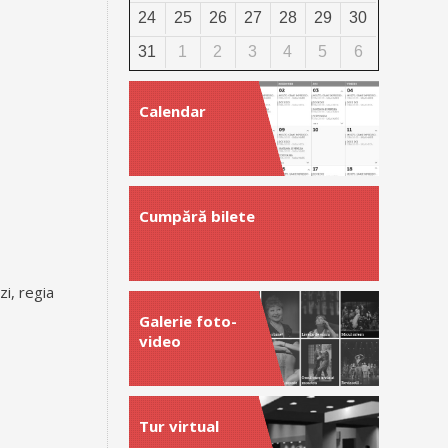
24
25
26
27
28
29
30
31
1
2
3
4
5
6
Calendar
Cumpără bilete
zi, regia
Galerie foto-
video
Tur virtual