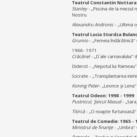
Teatrul Constantin Nottara
Stanley - „
Piscina de la miezul
Nostru
Alexandru Andronic
- „Ultima o
Teatrul Lucia Sturdza Bulan
Grumio
- „Femeia îndărătnică" 
1966- 1971
Crăcănel -
„D`ale carnavalului" de
Diderot - „Nepotul lui Rameau"
Socrate - „Transplantarea inim
Koning Peter
- „Leonce şi Lena"
Teatrul Odeon: 1998 - 1999
Pustnicul, Şeicul Masud
- „Sara
Titircă
- „O noapte furtunoasă" d
Teatrul de Comedie: 1965 - 
Ministrul de finanţe
- „Umbra" d