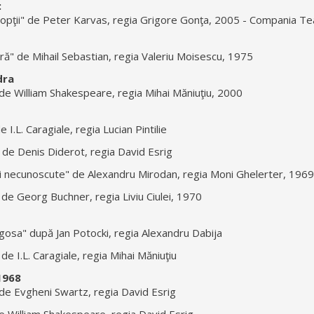
:
 nopţii" de Peter Karvas, regia Grigore Gonţa, 2005 - Compania Te
ră" de Mihail Sebastian, regia Valeriu Moisescu, 1975
dra
de William Shakespeare, regia Mihai Măniuţiu, 2000
 I.L. Caragiale, regia Lucian Pintilie
 de Denis Diderot, regia David Esrig
ii necunoscute" de Alexandru Mirodan, regia Moni Ghelerter, 1969
 de Georg Buchner, regia Liviu Ciulei, 1970
gosa" după Jan Potocki, regia Alexandru Dabija
e I.L. Caragiale, regia Mihai Măniuţiu
1968
e Evgheni Swartz, regia David Esrig