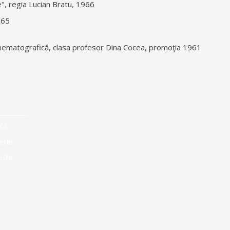
", regia Lucian Bratu, 1966
965
Cinematografică, clasa profesor Dina Cocea, promoţia 1961
că
elier
edia