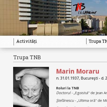
Activități
Trupa T
Trupa TNB
Galerie
Marin Moraru
n. 31.01.1937, Bucureşti - d. 
Roluri la TNB
Doctorul - „
Egoistul" de Jean An
Ştefănescu - „
Ultima oră" de M