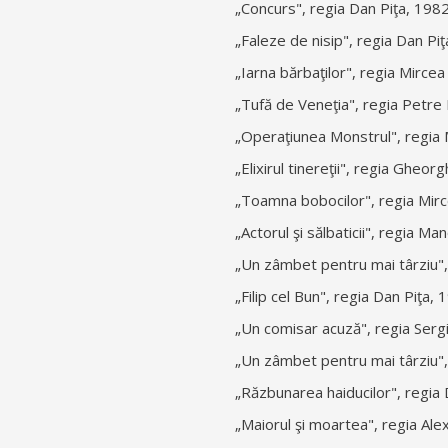
„Concurs", regia Dan Piţa, 198
„Faleze de nisip", regia Dan Pi
„Iarna bărbaţilor", regia Mirc
„Tufă de Veneţia", regia Petre
„Operaţiunea Monstrul", regia
„Elixirul tinereţii", regia Gheo
„Toamna bobocilor", regia Mir
„Actorul şi sălbaticii", regia M
„Un zâmbet pentru mai târziu",
„Filip cel Bun", regia Dan Piţa, 
„Un comisar acuză", regia Serg
„Un zâmbet pentru mai târziu",
„Răzbunarea haiducilor", regia
„Maiorul şi moartea", regia Al