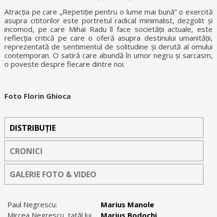
Atracția pe care „Repetiție pentru o lume mai bună” o exercită
asupra cititorilor este portretul radical minimalist, dezgolit și
incomod, pe care Mihai Radu îl face societății actuale, este
reflecția critică pe care o oferă asupra destinului umanității,
reprezentată de sentimentul de solitudine și derută al omului
contemporan. O satiră care abundă în umor negru și sarcasm,
o poveste despre fiecare dintre noi.
Foto Florin Ghioca
DISTRIBUȚIE
CRONICI
GALERIE FOTO & VIDEO
Paul Negrescu:
Marius Manole
Mircea Negrescu, tatăl lui
Marius Bodochi