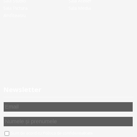
Sala Studio
Sala Atelier
Sala Pictura
Sala Media
Amfiteatru
Newsletter
Sunt de acord cu
Politica de confidentialitate