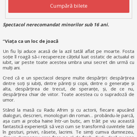
Cumpără bilete
Spectacol nerecomandat minorilor sub 16 ani.
“Viața ca un loc de joacă
Un fiu își aduce acasă de la azil tatăl aflat pe moarte. Fosta
soție îl roagă să-i recupereze cățelul luat ostatic de actualul ei
iubit, iar peste toate acestea umbra unui secret din urmă cu
mulți ani.
Cred că e un spectacol despre multe despărțiri: despărțirea
dintre soți și iubiți, dintre părinți și copii, dintre o generație și
alta, despărțirea de trecut, de speranțe, și, de ce nu,
despărțirea chiar de viitor. Toate acestea cu o supradoză de
umor.
Stând la masă cu Radu Afrim și cu actorii, fiecare apucând
dialoguri, descrieri, monologuri din roman… probându-le parcă,
așa cum ai proba haine într-un butic, am trăit pe viu această
fantastică experiență: să vezi cum se transformă cuvintele tale
în gesturi, priviri, râsete, lacrimi. Te simți cumva dumnezeu,