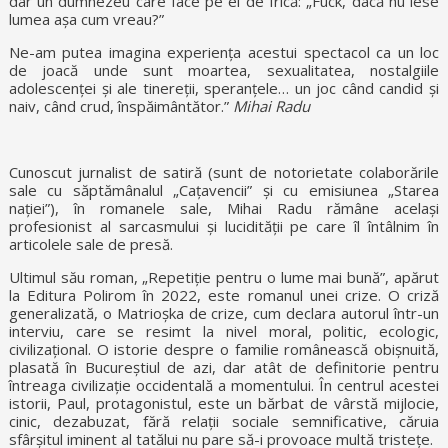
dar un dumnezeu care face pe el de frică: „Fuck, dacă nu iese
lumea așa cum vreau?”
Ne-am putea imagina experiența acestui spectacol ca un loc
de joacă unde sunt moartea, sexualitatea, nostalgiile
adolescenței și ale tinereții, speranțele… un joc când candid și
naiv, când crud, înspăimântător.”
Mihai Radu
Cunoscut jurnalist de satiră (sunt de notorietate colaborările
sale cu săptămânalul „Cațavencii” și cu emisiunea „Starea
nației”), în romanele sale, Mihai Radu rămâne același
profesionist al sarcasmului și lucidității pe care îl întâlnim în
articolele sale de presă.
Ultimul său roman, „Repetiție pentru o lume mai bună”, apărut
la Editura Polirom în 2022, este romanul unei crize. O criză
generalizată, o Matrioșka de crize, cum declara autorul într-un
interviu, care se resimt la nivel moral, politic, ecologic,
civilizațional. O istorie despre o familie românească obișnuită,
plasată în Bucureștiul de azi, dar atât de definitorie pentru
întreaga civilizație occidentală a momentului. În centrul acestei
istorii, Paul, protagonistul, este un bărbat de vârstă mijlocie,
cinic, dezabuzat, fără relații sociale semnificative, căruia
sfârșitul iminent al tatălui nu pare să-i provoace multă tristețe.