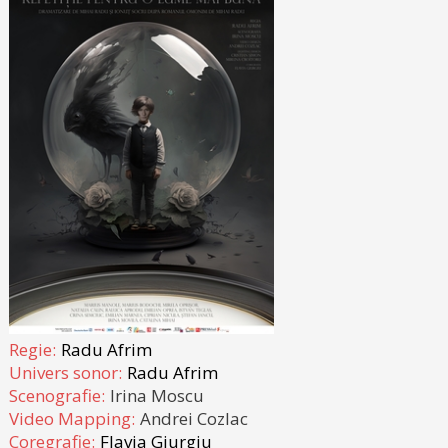
Regie:
Radu Afrim
Univers sonor:
Radu Afrim
Scenografie:
Irina Moscu
Video Mapping:
Andrei Cozlac
Coregrafie:
Flavia Giurgiu