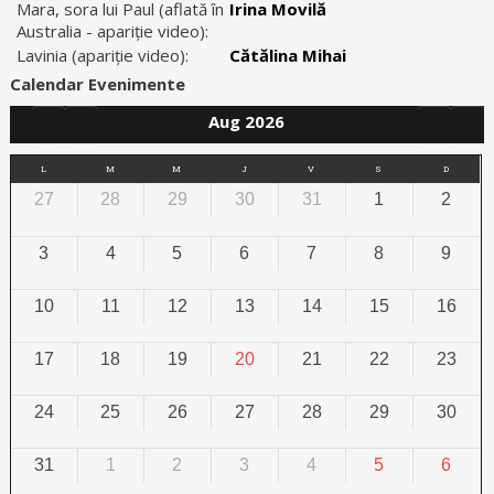
Mara, sora lui Paul (aflată în
Irina Movilă
Australia - apariție video):
Lavinia (apariție video):
Cătălina Mihai
Calendar Evenimente
Aug 2026
L
M
M
J
V
S
D
27
28
29
30
31
1
2
3
4
5
6
7
8
9
10
11
12
13
14
15
16
17
18
19
20
21
22
23
24
25
26
27
28
29
30
31
1
2
3
4
5
6