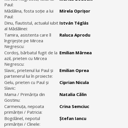
Paul:
Mădălina, fosta soție a lui
Mirela Oprișor
Paul:
Dinu, flautistul, actualul iubit
István Téglás
al Mădălinei:
Tamira, asistenta care îl
Raluca Aprodu
îngrijește pe Mircea
Negrescu:
Cordoș, bărbatul fugit de la
Emilian Mârnea
azil, prieten cu Mircea
Negrescu:
Slavic, prietenul lui Paul și
Emilian Oprea
partenerul lui în proiecte:
Gelu, prieten cu Paul și
Ciprian Nicula
Slavic:
Mama / Primărița din
Natalia Călin
Gostinu:
Carmenuța, nepoata
Crina Semciuc
primăriței / Patricia:
Bogdănel, nepotul
Ștefan Iancu
primăriței / Cîinele: