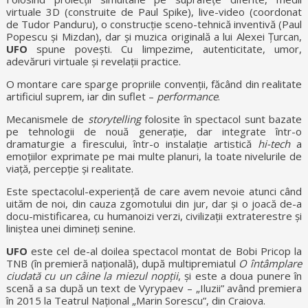
virtuale 3D (construite de Paul Spike), live-video (coordonat
de Tudor Panduru), o construcție sceno-tehnică inventivă (Paul
Popescu și Mizdan), dar și muzica originală a lui Alexei Țurcan,
UFO
spune povești. Cu limpezime, autenticitate, umor,
adevăruri virtuale și revelații practice.
O montare care sparge propriile convenții, făcând din realitate
artificiul suprem, iar din suflet –
performance
.
Mecanismele de
storytelling
folosite în spectacol sunt bazate
pe tehnologii de nouă generație, dar integrate într-o
dramaturgie a firescului, într-o instalație artistică
hi-tech
a
emoțiilor exprimate pe mai multe planuri, la toate nivelurile de
viață, percepție și realitate.
Este spectacolul-experiență de care avem nevoie atunci când
uităm de noi, din cauza zgomotului din jur, dar și o joacă de-a
docu-mistificarea, cu humanoizi verzi, civilizații extraterestre și
liniștea unei dimineți senine.
UFO
este cel de-al doilea spectacol montat de Bobi Pricop la
TNB (în premieră națională), după multipremiatul
O întâmplare
ciudată cu un câine la miezul nopții
, și este a doua punere în
scenă a sa după un text de Vyrypaev – „Iluzii” având premiera
în 2015 la Teatrul Național „Marin Sorescu”, din Craiova.