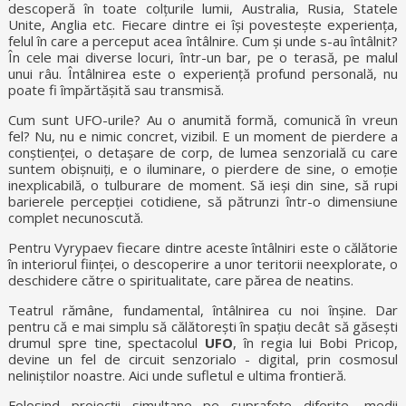
descoperă în toate colțurile lumii, Australia, Rusia, Statele
Unite, Anglia etc. Fiecare dintre ei își povestește experiența,
felul în care a perceput acea întâlnire. Cum și unde s-au întâlnit?
În cele mai diverse locuri, într-un bar, pe o terasă, pe malul
unui râu. Întâlnirea este o experiență profund personală, nu
poate fi împărtășită sau transmisă.
Cum sunt UFO-urile? Au o anumită formă, comunică în vreun
fel? Nu, nu e nimic concret, vizibil. E un moment de pierdere a
conștienței, o detașare de corp, de lumea senzorială cu care
suntem obișnuiți, e o iluminare, o pierdere de sine, o emoție
inexplicabilă, o tulburare de moment. Să ieși din sine, să rupi
barierele percepției cotidiene, să pătrunzi într-o dimensiune
complet necunoscută.
Pentru Vyrypaev fiecare dintre aceste întâlniri este o călătorie
în interiorul ființei, o descoperire a unor teritorii neexplorate, o
deschidere către o spiritualitate, care părea de neatins.
Teatrul rămâne, fundamental, întâlnirea cu noi înșine. Dar
pentru că e mai simplu să călătorești în spațiu decât să găsești
drumul spre tine, spectacolul
UFO
, în regia lui Bobi Pricop,
devine un fel de circuit senzorialo - digital, prin cosmosul
neliniștilor noastre. Aici unde sufletul e ultima frontieră.
Folosind proiecții simultane pe suprafețe diferite, medii