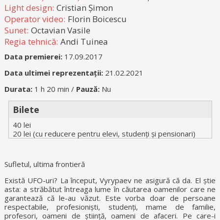
Light design:
Cristian Șimon
Operator video:
Florin Boicescu
Sunet:
Octavian Vasile
Regia tehnică:
Andi Tuinea
Data premierei:
17.09.2017
Data ultimei reprezentații:
21.02.2021
Durata:
1 h 20 min /
Pauză:
Nu
Bilete
40 lei
20 lei (cu reducere pentru elevi, studenți și pensionari)
Sufletul, ultima frontieră
Există UFO-uri? La început, Vyrypaev ne asigură că da. El știe
asta: a străbătut întreaga lume în căutarea oamenilor care ne
garantează că le-au văzut. Este vorba doar de persoane
respectabile, profesioniști, studenți, mame de familie,
profesori, oameni de știință, oameni de afaceri. Pe care-i