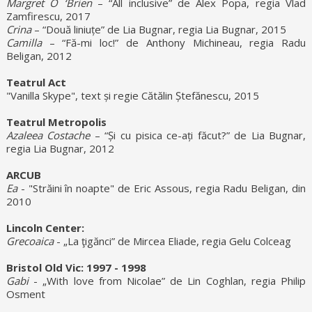
Margret O ‘Brien
– “All inclusive” de Alex Popa, regia Vlad
Zamfirescu, 2017
Crina
– “Două liniuțe” de Lia Bugnar, regia Lia Bugnar, 2015
Camilla
– “Fă-mi loc!” de Anthony Michineau, regia Radu
Beligan, 2012
Teatrul Act
"Vanilla Skype", text și regie Cătălin Ștefănescu, 2015
Teatrul Metropolis
Azaleea Costache
– “Și cu pisica ce-ați făcut?” de Lia Bugnar,
regia Lia Bugnar, 2012
ARCUB
Ea
- "Străini în noapte" de Eric Assous, regia Radu Beligan, din
2010
Lincoln Center:
Grecoaica
- „La ţigănci” de Mircea Eliade, regia Gelu Colceag
Bristol Old Vic: 1997 - 1998
Gabi
- „With love from Nicolae” de Lin Coghlan, regia Philip
Osment