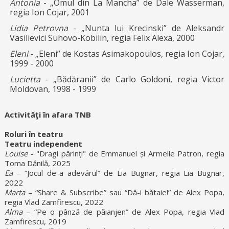
Antonia
- „Omul din La Mancha” de Dale Wasserman,
regia Ion Cojar, 2001
Lidia Petrovna
- „Nunta lui Krecinski” de Aleksandr
Vasilievici Suhovo-Kobilin, regia Felix Alexa, 2000
Eleni
- „Eleni” de Kostas Asimakopoulos, regia Ion Cojar,
1999 - 2000
Lucietta
- „Bădăranii” de Carlo Goldoni, regia Victor
Moldovan, 1998 - 1999
Activităţi în afara TNB
Roluri în teatru
Teatru independent
Louise
- "Dragi părinți" de Emmanuel și Armelle Patron, regia
Toma Dănilă, 2025
Ea
– “Jocul de-a adevărul” de Lia Bugnar, regia Lia Bugnar,
2022
Marta
– “Share & Subscribe” sau “Dă-i bătaie!” de Alex Popa,
regia Vlad Zamfirescu, 2022
Alma
– “Pe o pânză de păianjen” de Alex Popa, regia Vlad
Zamfirescu, 2019