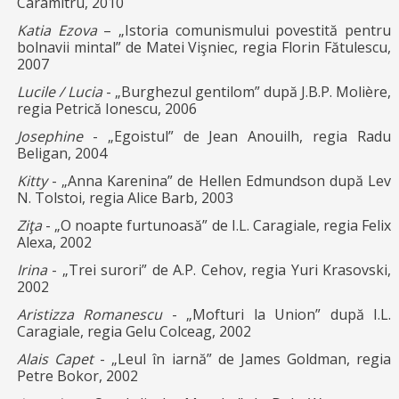
Caramitru, 2010
Katia Ezova
– „Istoria comunismului povestită pentru
bolnavii mintal” de Matei Vişniec, regia Florin Fătulescu,
2007
Lucile / Lucia
- „Burghezul gentilom” după J.B.P. Molière,
regia Petrică Ionescu, 2006
Josephine
- „Egoistul” de Jean Anouilh, regia Radu
Beligan, 2004
Kitty
- „Anna Karenina” de Hellen Edmundson după Lev
N. Tolstoi, regia Alice Barb, 2003
Ziţa
- „O noapte furtunoasă” de I.L. Caragiale, regia Felix
Alexa, 2002
Irina
- „Trei surori” de A.P. Cehov, regia Yuri Krasovski,
2002
Aristizza Romanescu
- „Mofturi la Union” după I.L.
Caragiale, regia Gelu Colceag, 2002
Alais Capet
- „Leul în iarnă” de James Goldman, regia
Petre Bokor, 2002