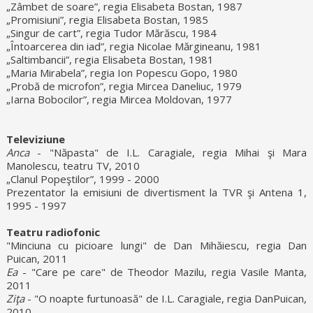
„Zâmbet de soare”, regia Elisabeta Bostan, 1987
„Promisiuni”, regia Elisabeta Bostan, 1985
„Singur de cart”, regia Tudor Mărăscu, 1984
„Întoarcerea din iad”, regia Nicolae Mărgineanu, 1981
„Saltimbancii”, regia Elisabeta Bostan, 1981
„Maria Mirabela”, regia Ion Popescu Gopo, 1980
„Probă de microfon”, regia Mircea Daneliuc, 1979
„Iarna Bobocilor”, regia Mircea Moldovan, 1977
Televiziune
Anca
- "Năpasta" de I.L. Caragiale, regia Mihai şi Mara
Manolescu, teatru TV, 2010
„Clanul Popeştilor”, 1999 - 2000
Prezentator la emisiuni de divertisment la TVR şi Antena 1,
1995 - 1997
Teatru radiofonic
"Minciuna cu picioare lungi" de Dan Mihăiescu, regia Dan
Puican, 2011
Ea
- "Care pe care" de Theodor Mazilu, regia Vasile Manta,
2011
Ziţa
- "O noapte furtunoasă" de I.L. Caragiale, regia DanPuican,
2010