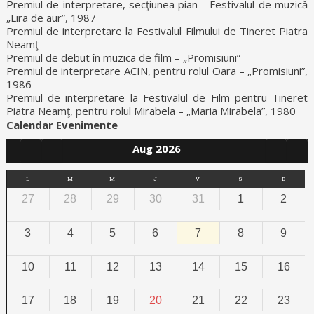
Premiul de interpretare, secţiunea pian - Festivalul de muzică
„Lira de aur”, 1987
Premiul de interpretare la Festivalul Filmului de Tineret Piatra
Neamţ
Premiul de debut în muzica de film – „Promisiuni”
Premiul de interpretare ACIN, pentru rolul Oara – „Promisiuni”,
1986
Premiul de interpretare la Festivalul de Film pentru Tineret
Piatra Neamţ, pentru rolul Mirabela – „Maria Mirabela”, 1980
Calendar Evenimente
Aug 2026
L
M
M
J
V
S
D
27
28
29
30
31
1
2
3
4
5
6
7
8
9
10
11
12
13
14
15
16
17
18
19
20
21
22
23