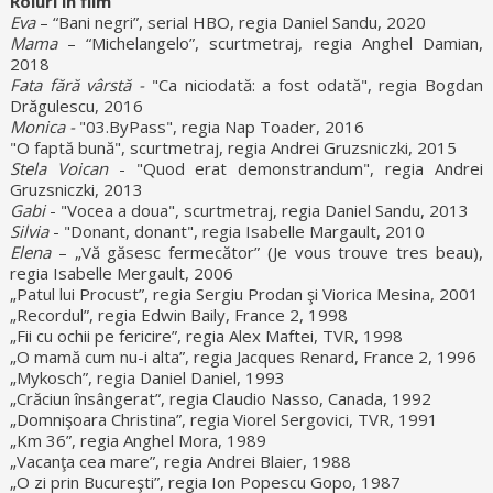
Roluri în film
Eva
– “Bani negri”, serial HBO, regia Daniel Sandu, 2020
Mama
– “Michelangelo”, scurtmetraj, regia Anghel Damian,
2018
Fata fără vârstă -
"Ca niciodată: a fost odată", regia Bogdan
Drăgulescu, 2016
Monica -
"03.ByPass", regia Nap Toader, 2016
"O faptă bună", scurtmetraj, regia Andrei Gruzsniczki, 2015
Stela Voican
- "Quod erat demonstrandum", regia Andrei
Gruzsniczki, 2013
Gabi
- "Vocea a doua", scurtmetraj, regia Daniel Sandu, 2013
Silvia
- "Donant, donant", regia Isabelle Margault, 2010
Elena
– „Vă găsesc fermecător” (Je vous trouve tres beau),
regia Isabelle Mergault, 2006
„Patul lui Procust”, regia Sergiu Prodan şi Viorica Mesina, 2001
„Recordul”, regia Edwin Baily, France 2, 1998
„Fii cu ochii pe fericire”, regia Alex Maftei, TVR, 1998
„O mamă cum nu-i alta”, regia Jacques Renard, France 2, 1996
„Mykosch”, regia Daniel Daniel, 1993
„Crăciun însângerat”, regia Claudio Nasso, Canada, 1992
„Domnişoara Christina”, regia Viorel Sergovici, TVR, 1991
„Km 36”, regia Anghel Mora, 1989
„Vacanţa cea mare”, regia Andrei Blaier, 1988
„O zi prin Bucureşti”, regia Ion Popescu Gopo, 1987