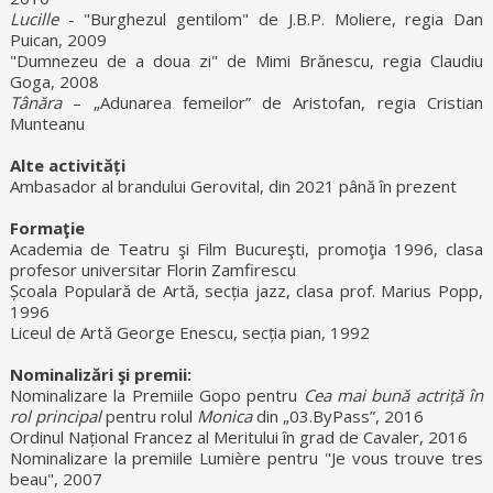
Lucille
- "Burghezul gentilom" de J.B.P. Moliere, regia Dan
Puican, 2009
"Dumnezeu de a doua zi" de Mimi Brănescu, regia Claudiu
Goga, 2008
Tânăra
– „Adunarea femeilor” de Aristofan, regia Cristian
Munteanu
Alte activități
Ambasador al brandului Gerovital, din 2021 până în prezent
Formaţie
Academia de Teatru şi Film Bucureşti, promoţia 1996, clasa
profesor universitar Florin Zamfirescu
Școala Populară de Artă, secția jazz, clasa prof. Marius Popp,
1996
Liceul de Artă George Enescu, secția pian, 1992
Nominalizări şi premii:
Nominalizare la Premiile Gopo pentru
Cea mai bună actriță în
rol principal
pentru rolul
Monica
din „03.ByPass”, 2016
Ordinul Național Francez al Meritului în grad de Cavaler, 2016
Nominalizare la premiile Lumière pentru "Je vous trouve tres
beau", 2007