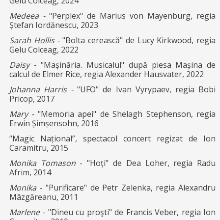
Gelu Colceag, 2024
Medeea -
"Perplex" de Marius von Mayenburg, regia
Ștefan Iordănescu, 2023
Sarah Hollis -
"Bolta cerească" de Lucy Kirkwood, regia
Gelu Colceag, 2022
Daisy
- "Mașinăria. Musicalul" după piesa Mașina de
calcul de Elmer Rice, regia Alexander Hausvater, 2022
Johanna Harris -
"UFO" de Ivan Vyrypaev, regia Bobi
Pricop, 2017
Mary -
"Memoria apei" de Shelagh Stephenson, regia
Erwin Șimșensohn, 2016
“Magic Național”, spectacol concert regizat de Ion
Caramitru, 2015
Monika Tomason
- "Hoți" de Dea Loher, regia Radu
Afrim, 2014
Monika
- "Purificare" de Petr Zelenka, regia Alexandru
Mâzgăreanu, 2011
Marlene
- "Dineu cu proşti" de Francis Veber, regia Ion