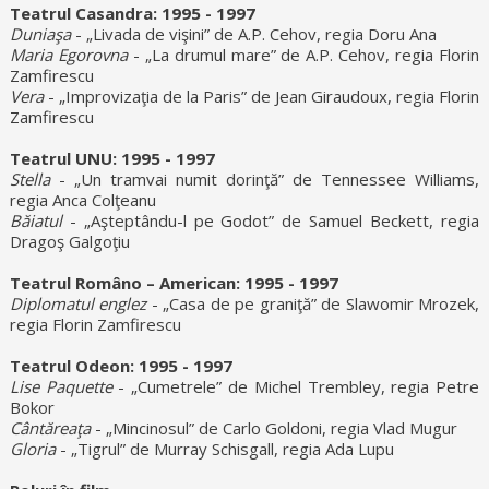
Teatrul Casandra: 1995 - 1997
Duniaşa
- „Livada de vişini” de A.P. Cehov, regia Doru Ana
Maria Egorovna
- „La drumul mare” de A.P. Cehov, regia Florin
Zamfirescu
Vera
- „Improvizaţia de la Paris” de Jean Giraudoux, regia Florin
Zamfirescu
Teatrul UNU: 1995 - 1997
Stella
- „Un tramvai numit dorinţă” de Tennessee Williams,
regia Anca Colţeanu
Băiatul
- „Aşteptându-l pe Godot” de Samuel Beckett, regia
Dragoş Galgoţiu
Teatrul Româno – American: 1995 - 1997
Diplomatul englez
- „Casa de pe graniţă” de Slawomir Mrozek,
regia Florin Zamfirescu
Teatrul Odeon: 1995 - 1997
Lise Paquette
- „Cumetrele” de Michel Trembley, regia Petre
Bokor
Cântăreaţa
- „Mincinosul” de Carlo Goldoni, regia Vlad Mugur
Gloria
- „Tigrul” de Murray Schisgall, regia Ada Lupu