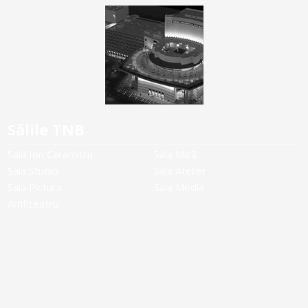
Sălile TNB
Sala Ion Caramitru
Sala Mică
Sala Studio
Sala Atelier
Sala Pictura
Sala Media
Amfiteatru